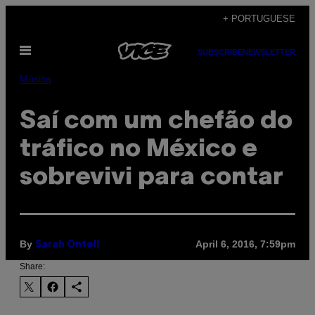
Skip
+ PORTUGUESE
to
Open
content
SUBSCRIBE
NEWSLETTER
Menu
Música
Saí com um chefão do
tráfico no México e
sobrevivi para contar
By
April 6, 2016, 7:59pm
Sarah Ontell
Share: