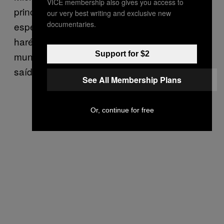
VICE membership also gives you access to
principais tarefas eram funcionar como uma
our very best writing and exclusive new
documentaries.
espécie de intérprete entre Micha e o seu
harém de latinas, ser o motorista de todo
Support for $2
mundo e organizar cuidadosamente as
saídas à noite.
See All Membership Plans
Or, continue for free