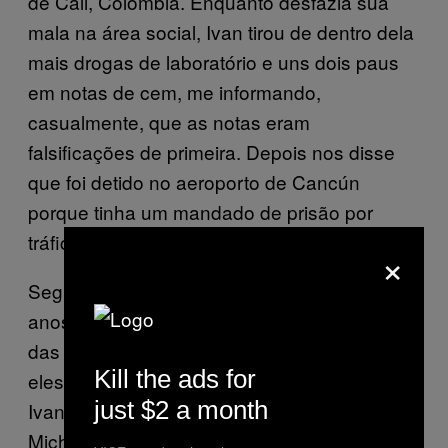
de Cali, Colômbia. Enquanto desfazia sua
mala na área social, Ivan tirou de dentro dela
mais drogas de laboratório e uns dois paus
em notas de cem, me informando,
casualmente, que as notas eram
falsificações de primeira. Depois nos disse
que foi detido no aeroporto de Cancún
porque tinha um mandado de prisão por
tráfico em Miami na sua ficha.
×
Segundo Micha, ele conheceu Ivan muitos
anos atrás, em Guadalajara, durante uma
das suas frequentes viagens ao México, e
Kill the ads for
eles eram amigos desde então. Atualmente,
just $2 a month
Ivan era essencialmente o braço direito de
Micha quando ele estava no México; suas