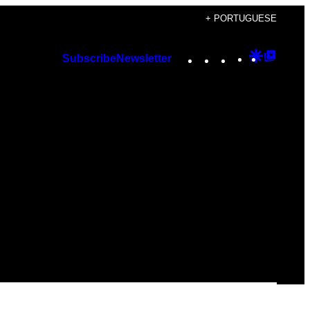
+ PORTUGUESE
Instagram
TikTok
YouTube
Google
Googl
Subscribe
Newsletter
Discover
Top
Posts