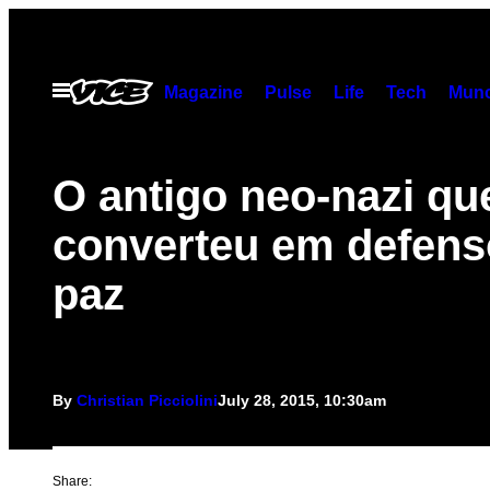
Skip
to
content
Open
Magazine
Pulse
Life
Tech
Munc
Menu
O antigo neo-nazi qu
converteu em defens
paz
By
Christian Picciolini
July 28, 2015, 10:30am
Share: