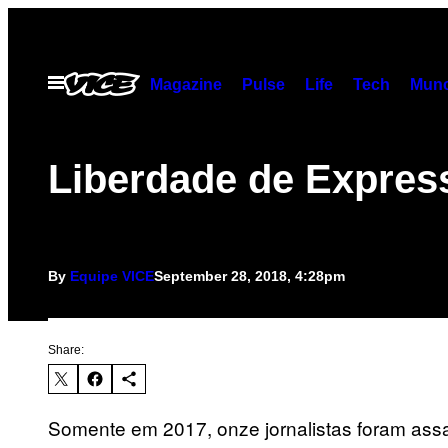
Skip
to
content
Open
Magazine
Pulse
Life
Tech
Munc
Menu
Liberdade de Expres
By
Equipe VICE
September 28, 2018, 4:28pm
Share:
Somente em 2017, onze jornalistas foram assa