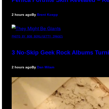
2 hours ago
By
Brent Koepp
PHOTO BY BOB BERG/GETTY IMAGES
3 No-Skip Geek Rock Albums Turni
2 hours ago
By
Dan Milam