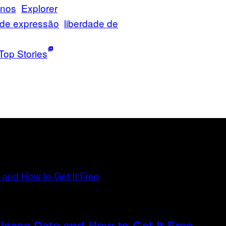
anos
Explorer
 de expressão
liberdade de
Top Stories
elease Date and How to Get It Free