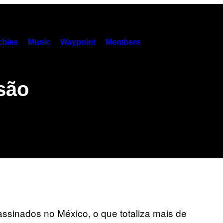
hies
Music
Waypoint
Members
são
ssinados no México, o que totaliza mais de