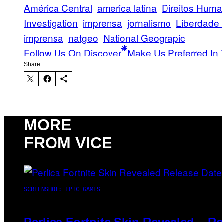
América Central
america latina
Direitos Hum
Investigation
imprensa
jornalismo
Liberdade
imprensa
natgeo
National Geograpic
Follow Us On Discover
Make Us Preferred In 
Share:
MORE
FROM VICE
SCREENSHOT: EPIC GAMES
Perlica Fortnite Skin Revealed – R