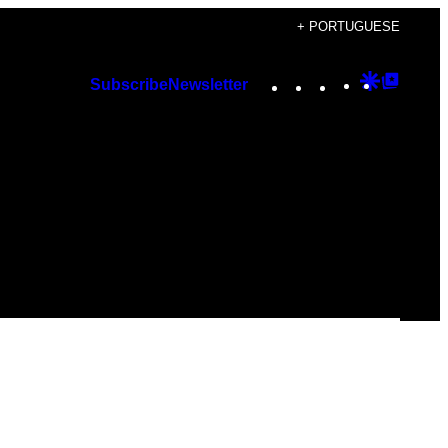
+ PORTUGUESE
Instagram
TikTok
YouTube
Google
Googl
Subscribe
Newsletter
Discover
Top
Posts