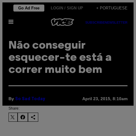
Skip
Go Ad Free
LOGIN / SIGN UP
+ PORTUGUESE
to
Open
content
SUBSCRIBE
NEWSLETTER
Menu
Não conseguir
esquecer-te está a
correr muito bem
By
April 23, 2015, 8:10am
So Sad Today
Share: