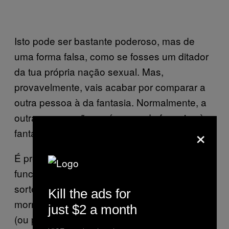
Isto pode ser bastante poderoso, mas de
uma forma falsa, como se fosses um ditador
da tua própria nação sexual. Mas,
provavelmente, vais acabar por comparar a
outra pessoa à da fantasia. Normalmente, a
outra pessoa não será capaz de fazer jus à
×
fantasia e vai acabar triste.
É preciso sublinhar que esta táctica pode
funcionar muito bem se por acaso tens a
sorte de que a outra pessoa seja linda de
Kill the ads for
morrer e tão fantástica como a da fantasia
just $2 a month
(ou pelo menos, tu pensas que é). Mas