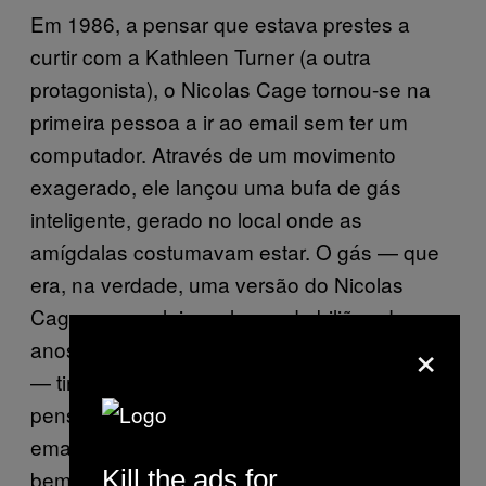
Em 1986, a pensar que estava prestes a
curtir com a Kathleen Turner (a outra
protagonista), o Nicolas Cage tornou-se na
primeira pessoa a ir ao email sem ter um
computador. Através de um movimento
exagerado, ele lançou uma bufa de gás
inteligente, gerado no local onde as
amígdalas costumavam estar. O gás — que
era, na verdade, uma versão do Nicolas
Cage que evoluiu ao longo de biliões de
×
anos e que agora ocupava outra dimensão
— tinha diferentes noções do tempo e
pensava que poderia ler todo e qualquer
email que alguma vez existisse. Sem saber
Kill the ads for
bem porquê, ficou preso no Nicolas Cage.