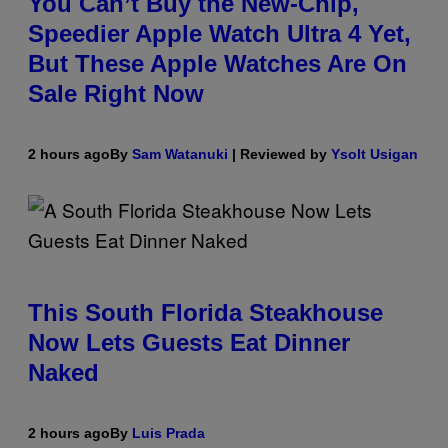
You Can’t Buy the New-Chip,
Speedier Apple Watch Ultra 4 Yet,
But These Apple Watches Are On
Sale Right Now
2 hours ago
By
Sam Watanuki
| Reviewed by
Ysolt Usigan
This South Florida Steakhouse
Now Lets Guests Eat Dinner
Naked
2 hours ago
By
Luis Prada