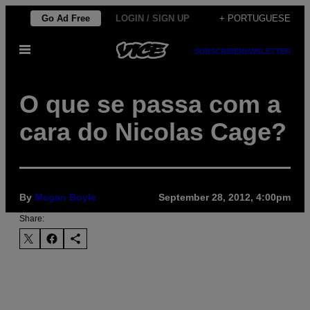
Skip
Go Ad Free
LOGIN / SIGN UP
+ PORTUGUESE
to
Open
content
SUBSCRIBE
NEWSLETTER
Menu
O que se passa com a
cara do Nicolas Cage?
By
Megan Boyle
September 28, 2012, 4:00pm
Share: