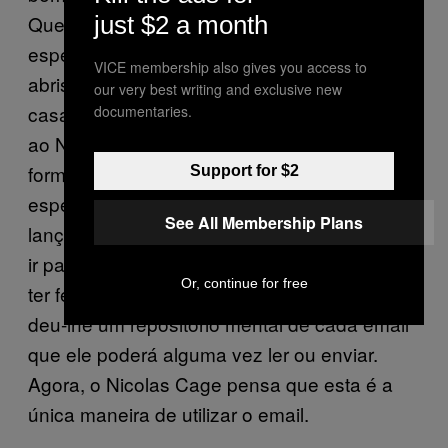
just $2 a month
Queria que ele olhasse numa direcção
específica, pensasse na palavra “enviar” e
VICE membership also gives you access to
abrisse a boca, de forma a poder voltar para
our very best writing and exclusive new
casa. O gás tentou passar esta mensagem
documentaries.
ao Nic várias vezes, até aprender a melhor
forma de manipular-lhe o corpo. Por isso,
Support for $2
esperava ser enviado para casa quando se
See All Membership Plans
lançou pela garganta do Nic, mas acabou por
ir parar dentro da Kathleen Turner. Em vez de
Or, continue for free
ter feito o Nicolas pensar em “enviar”, o gás
deu-lhe um repositório mental de cada email
que ele poderá alguma vez ler ou enviar.
Agora, o Nicolas Cage pensa que esta é a
única maneira de utilizar o email.