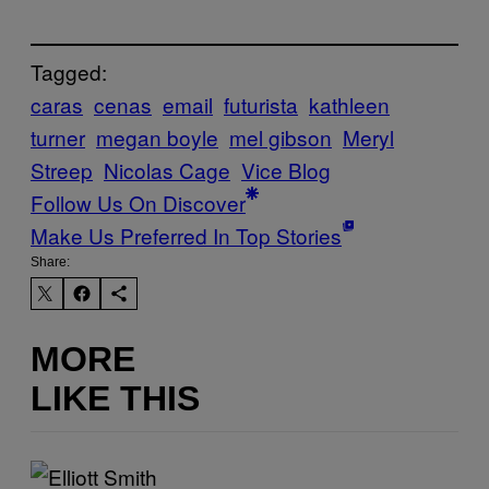
Tagged:
caras
cenas
email
futurista
kathleen
turner
megan boyle
mel gibson
Meryl
Streep
Nicolas Cage
Vice Blog
Follow Us On Discover
Make Us Preferred In Top Stories
Share:
MORE
LIKE THIS