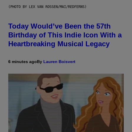
(PHOTO BY LEX VAN ROSSEN/MAI/REDFERNS)
Today Would’ve Been the 57th
Birthday of This Indie Icon With a
Heartbreaking Musical Legacy
6 minutes ago
By
Lauren Boisvert