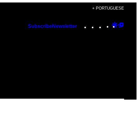
+ PORTUGUESE
Instagram
TikTok
YouTube
Google
Googl
Subscribe
Newsletter
Discover
Top
Posts