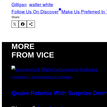
Gilligan
walter white
Follow Us On Discover
Make Us Preferred In 
Share:
MORE
FROM VICE
SCREENSHOT: MACHINEGAMES/ID SOFTWARE
Quake Returns With Surprise Dawn