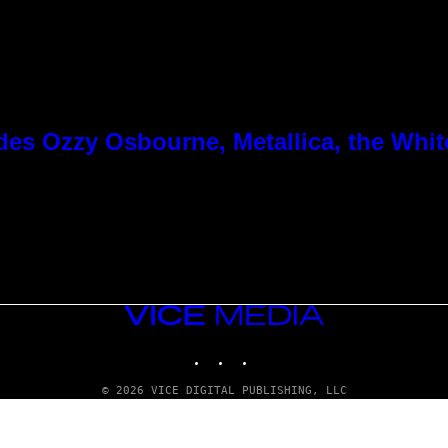
es Ozzy Osbourne, Metallica, the White
VICE
MEDIA
INSTAGRAM
TIKTOK
YOUTUBE
© 2026 VICE DIGITAL PUBLISHING, LLC