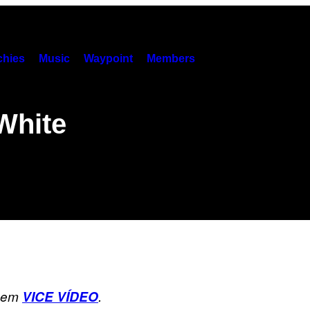
hies
Music
Waypoint
Members
White
s em
VICE VÍDEO
.