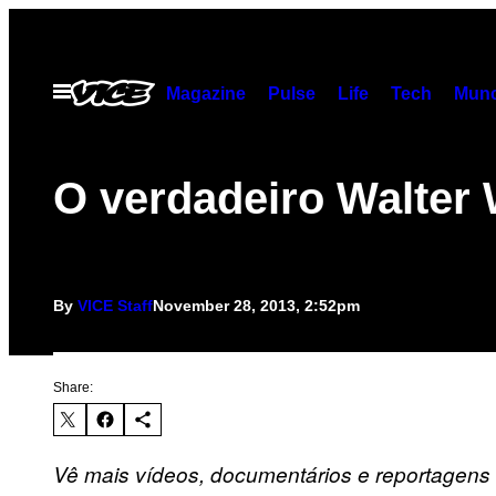
Skip
to
content
Open
Magazine
Pulse
Life
Tech
Munc
Menu
O verdadeiro Walter 
By
VICE Staff
November 28, 2013, 2:52pm
Share:
Vê mais vídeos, documentários e reportagen