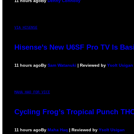
11 hours ago
By
Denny Connolly
VIA HISENSE
Hisense’s New U6SF Pro TV Is Basi
11 hours ago
By
Sam Watanuki
| Reviewed by
Ysolt Usigan
MAHA HAQ FOR VICE
Cycling Frog’s Tropical Punch THC 
11 hours ago
By
Maha Haq
| Reviewed by
Ysolt Usigan