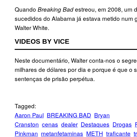
Quando
estreou, em 2008, um d
Breaking Bad
sucedidos do Alabama já estava metido num 
Walter White.
VIDEOS BY VICE
Neste documentário, Walter conta-nos o segre
milhares de dólares por dia e porque é que o 
sentenças de prisão perpétua.
Tagged:
Aaron Paul
BREAKING BAD
Bryan
Cranston
cenas
dealer
Destaques
Drogas
Pinkman
metanfetaminas
METH
traficante
t