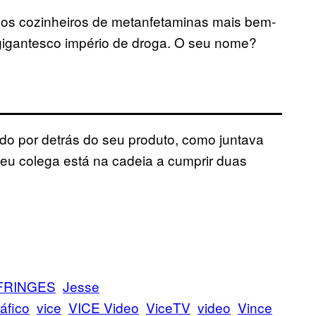
os cozinheiros de metanfetaminas mais bem-
gigantesco império de droga. O seu nome?
do por detrás do seu produto, como juntava
seu colega está na cadeia a cumprir duas
FRINGES
Jesse
ráfico
vice
VICE Video
ViceTV
video
Vince