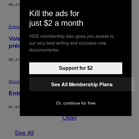
09.27.17
BY
PEDRO MIGUEL
Kill the ads for
just $2 a month
Entretenimento
VICE membership also gives you access to
Votem em nós para ganharmos uns
our very best writing and exclusive new
prémios jeitosos!
documentaries.
09.21.17
BY
VICE STAFF
Support for $2
Música
See All Membership Plans
Entrevista VICE: Debbie Harry
Or, continue for free
07.07.17
BY
NICK LEVINE
Older
See All