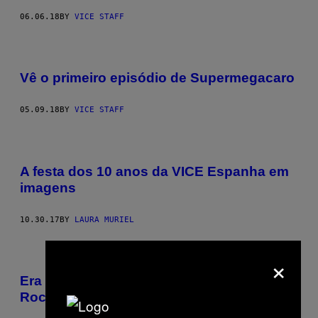
06.06.18
BY
VICE STAFF
Vê o primeiro episódio de Supermegacaro
05.09.18
BY
VICE STAFF
A festa dos 10 anos da VICE Espanha em
imagens
10.30.17
BY
LAURA MURIEL
×
Era uma vez na América… Sexo, Drogas e
Rock n’ Roll no dealbar do século XXI