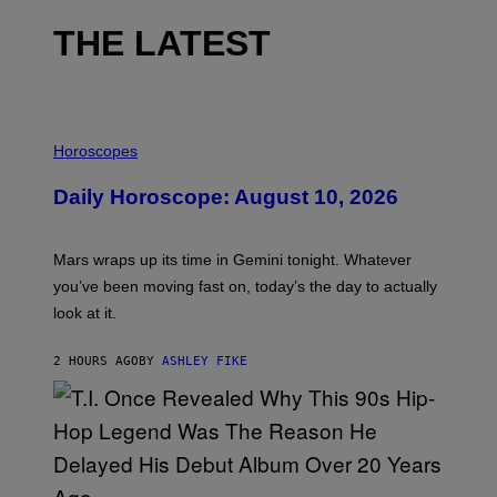
THE LATEST
I
L
Horoscopes
L
U
Daily Horoscope: August 10, 2026
S
T
R
A
Mars wraps up its time in Gemini tonight. Whatever
T
I
you’ve been moving fast on, today’s the day to actually
O
look at it.
N
B
Y
2 HOURS AGO
BY
ASHLEY FIKE
R
E
E
S
A
.