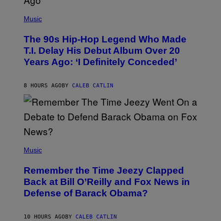
(
P
Music
H
O
The 90s Hip-Hop Legend Who Made
T
O
T.I. Delay His Debut Album Over 20
B
Years Ago: ‘I Definitely Conceded’
Y
J
O
H
8 HOURS AGO
BY
CALEB CATLIN
N
N
Y
N
U
N
E
(
Z
P
Music
/
H
W
O
I
Remember the Time Jeezy Clapped
T
R
O
Back at Bill O’Reilly and Fox News in
E
B
I
Defense of Barack Obama?
Y
M
T
A
I
G
M
10 HOURS AGO
BY
CALEB CATLIN
E