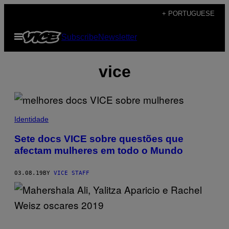
Skip
+ PORTUGUESE
to
Open
Subscribe
Newsletter
content
Menu
vice
Identidade
Sete docs VICE sobre questões que
afectam mulheres em todo o Mundo
03.08.19
BY
VICE STAFF