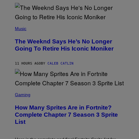
M
)
O
S
E
N
(
F
P
Music
E
H
L
O
D
The Weeknd Says He’s No Longer
T
E
O
Going To Retire His Iconic Moniker
R
B
/
Y
G
P
E
11 HOURS AGO
BY
CALEB CATLIN
E
T
D
T
R
Y
O
I
B
M
E
S
A
C
C
G
Gaming
E
R
E
R
E
S
How Many Sprites Are in Fortnite?
R
E
)
A
N
Complete Chapter 7 Season 3 Sprite
/
S
List
G
H
E
O
T
T
T
: