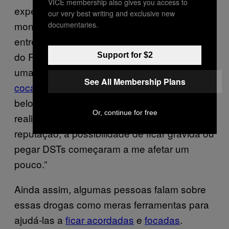
VICE membership also gives you access to
experiências de sexo fora das relações
our very best writing and exclusive new
monogâmicas comuns. Uma das
documentaries.
entrevistadas, “Aslan”, uma mulher casada
do Panamá, escreveu sobre um encontro de
Support for $2
uma noite recente com sexo usando
See All Membership Plans
cocaína
: “Foi sexo cru e audacioso com um
belo estranho. Foi quase surreal. Depois, a
Or, continue for free
realidade dos efeitos disso na minha
reputação, a possibilidade de ficar grávida ou
pegar DSTs começaram a me afetar um
pouco.”
Ainda assim, algumas pessoas falam sobre
essas drogas como meras ferramentas para
ajudá-las a
ficar acordadas
e
focadas
.