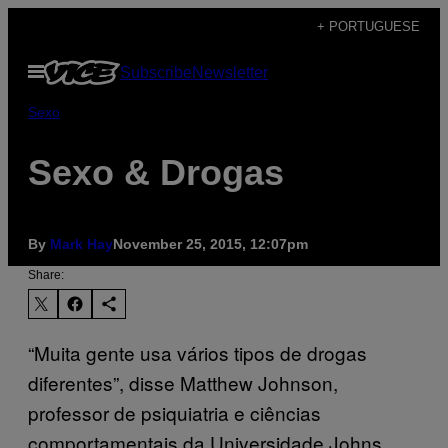
Skip
+ PORTUGUESE
to
Open
Subscribe
Newsletter
content
Menu
Sexo
Sexo & Drogas
By
Mark Hay
November 25, 2015, 12:07pm
Share:
“Muita gente usa vários tipos de drogas
diferentes”, disse Matthew Johnson,
professor de psiquiatria e ciências
comportamentais da Universidade Johns