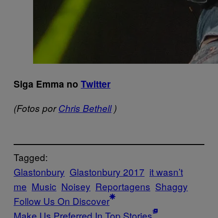
Siga Emma no
Twitter
(Fotos por
Chris Bethell
)
Tagged:
Glastonbury
Glastonbury 2017
it wasn’t
me
Music
Noisey
Reportagens
Shaggy
Follow Us On Discover
Make Us Preferred In Top Stories