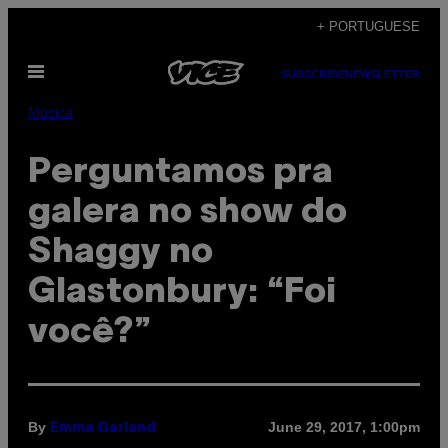
Skip
+ PORTUGUESE
to
Open
content
SUBSCRIBE
NEWSLETTER
Menu
Música
Perguntamos pra
galera no show do
Shaggy no
Glastonbury: “Foi
você?”
By
June 29, 2017, 1:00pm
Emma Garland