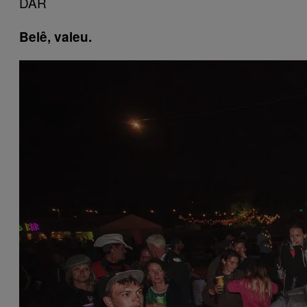
DÃR
Belê, valeu.