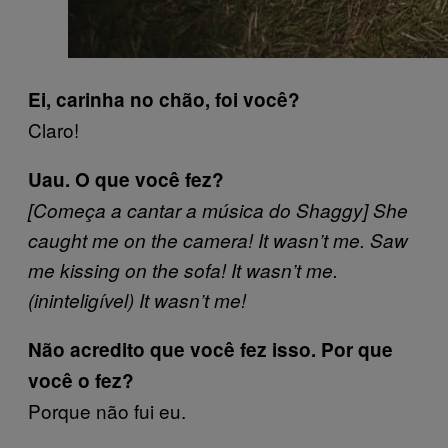
Ei, carinha no chão, foi você?
Claro!
Uau. O que você fez?
[Começa a cantar a música do Shaggy] She
caught me on the camera! It wasn’t me. Saw
me kissing on the sofa! It wasn’t me.
(ininteligível) It wasn’t me!
Não acredito que você fez isso. Por que
você o fez?
Porque não fui eu.