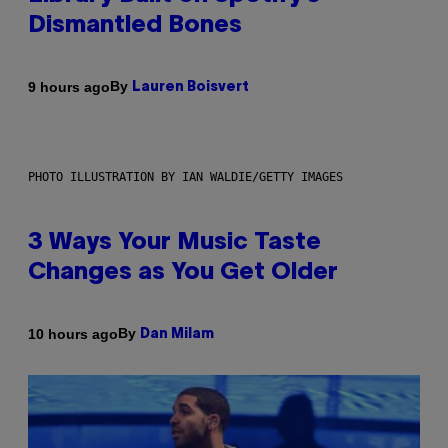
Dismantled Bones
By
9 hours ago
Lauren Boisvert
PHOTO ILLUSTRATION BY IAN WALDIE/GETTY IMAGES
3 Ways Your Music Taste
Changes as You Get Older
By
10 hours ago
Dan Milam