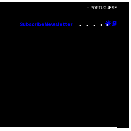
+ PORTUGUESE
Instagram
TikTok
YouTube
Google
Goog
Subscribe
Newsletter
Discove
Top
Posts