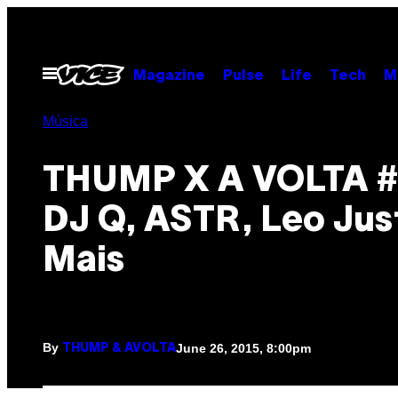
Skip
to
content
Open
Magazine
Pulse
Life
Tech
M
Menu
Música
THUMP X A VOLTA #
DJ Q, ASTR, Leo Just
Mais
By
June 26, 2015, 8:00pm
THUMP & AVOLTA