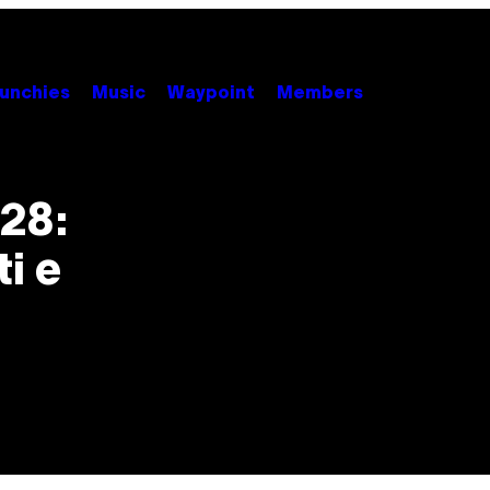
unchies
Music
Waypoint
Members
28:
i e