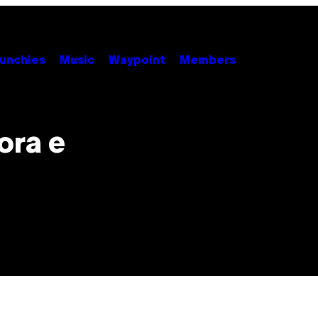
unchies
Music
Waypoint
Members
ora e