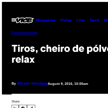
Skip
to
content
Open
Magazine
Pulse
Life
Tech
M
Menu
Entretenimento
Tiros, cheiro de pólv
relax
By
August 9, 2016, 10:00am
Alfredo Henrique
Share: