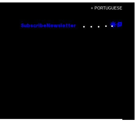
+ PORTUGUESE
Instagram
TikTok
YouTube
Google
Goog
Subscribe
Newsletter
Discove
Top
Posts