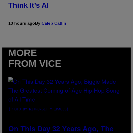
Think It’s AI
13 hours ago
By
Caleb Catlin
MORE
FROM VICE
(PHOTO BY NITRO/GETTY IMAGES)
On This Day 32 Years Ago, The