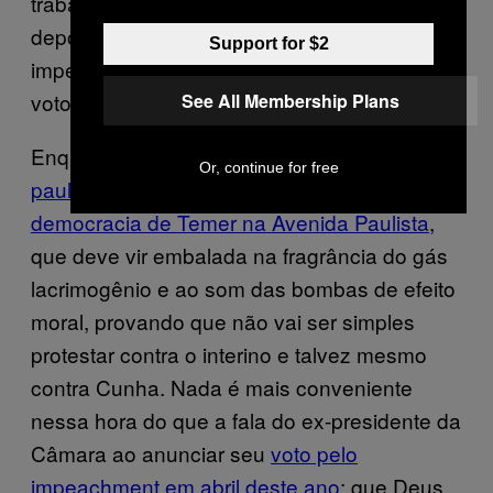
trabalham por uma virada final, mesmo
depois do relatório que pedia seu
Support for $2
impeachment ter sido aprovado com 59
votos.
See All Membership Plans
Enquanto isso, na noite de segunda,
os
Or, continue for free
paulistanos tiveram um gostinho da nova
democracia de Temer na Avenida Paulista
,
que deve vir embalada na fragrância do gás
lacrimogênio e ao som das bombas de efeito
moral, provando que não vai ser simples
protestar contra o interino e talvez mesmo
contra Cunha. Nada é mais conveniente
nessa hora do que a fala do ex-presidente da
Câmara ao anunciar seu
voto pelo
impeachment em abril deste ano
: que Deus