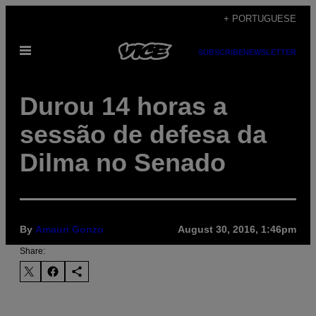
Skip
+ PORTUGUESE
to
Open
content
SUBSCRIBE
NEWSLETTER
Menu
Durou 14 horas a
sessão de defesa da
Dilma no Senado
By
Amauri Gonzo
August 30, 2016, 1:46pm
Share: