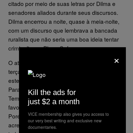
citado por meio de suas letras por Dilma e
senadores aliados durante seus discursos.
Dilma encerrou a noite, quase à meia-noite,
com um discurso que lembrava a bancada
ruralista que não seria uma boa ideia tentar
criminalizar o Plano Safra.
×
O ato final do impeachment acontece nesta
terça-feira (30), numa sessão que deve se
estender até a madrugada de quarta (31).
Para tirar Dilma definitivamente do cargo,
Kill the ads for
Temer e seus aliados precisam de 54 votos a
just $2 a month
favor, que para muitos já são favas contadas.
VICE membership also gives you access to
Porém os apoiadores de Dilma no Senado
our very best writing and exclusive new
acreditam que “não tá morto quem peleia” e
documentaries.