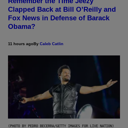
Remember the Time Jeezy
Clapped Back at Bill O’Reilly and
Fox News in Defense of Barack
Obama?
11 hours ago
By
Caleb Catlin
(PHOTO BY PEDRO BECERRA/GETTY IMAGES FOR LIVE NATION)