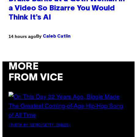
a Video So Bizarre You Would
Think It’s AI
By
14 hours ago
Caleb Catlin
MORE
FROM VICE
(PHOTO BY NITRO/GETTY IMAGES)