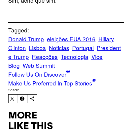
Sim, acho que sim.
Tagged:
Donald Trump
eleições EUA 2016
Hillary
Clinton
Lisboa
Noticias
Portugal
President
e Trump
Reacções
Tecnologia
Vice
Blog
Web Summit
Follow Us On Discover
Make Us Preferred In Top Stories
Share:
MORE
LIKE THIS