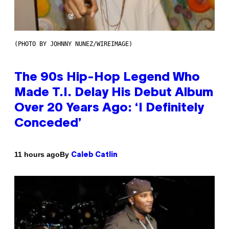
(PHOTO BY JOHNNY NUNEZ/WIREIMAGE)
The 90s Hip-Hop Legend Who
Made T.I. Delay His Debut Album
Over 20 Years Ago: ‘I Definitely
Conceded’
By
11 hours ago
Caleb Catlin