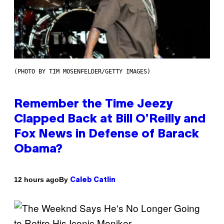
(PHOTO BY TIM MOSENFELDER/GETTY IMAGES)
Remember the Time Jeezy
Clapped Back at Bill O’Reilly and
Fox News in Defense of Barack
Obama?
By
12 hours ago
Caleb Catlin