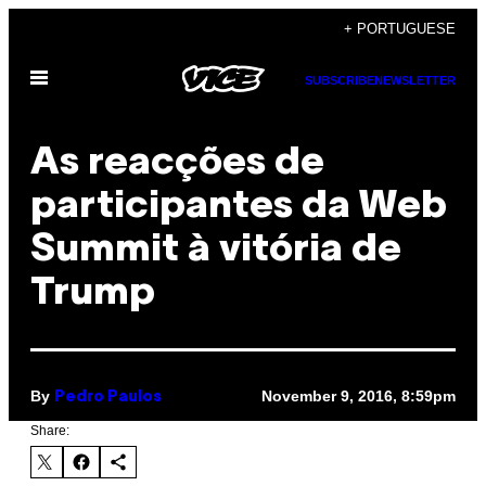
Skip
+ PORTUGUESE
to
Open
content
SUBSCRIBE
NEWSLETTER
Menu
As reacções de
participantes da Web
Summit à vitória de
Trump
By
November 9, 2016, 8:59pm
Pedro Paulos
Share: