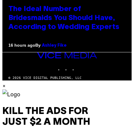
The Ideal Number of
Bridesmaids You Should Have,
According to Wedding Experts
By
16 hours ago
Ashley Fike
VICE
MEDIA
INSTAGRAM
TIKTOK
YOUTUBE
© 2026 VICE DIGITAL PUBLISHING, LLC
×
KILL THE ADS FOR
JUST $2 A MONTH