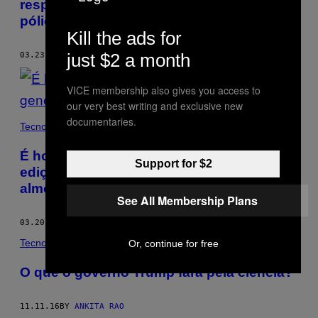
responsáveis por não termos erradicado a
pólio
Kill the ads for
just $2 a month
03.23.17
BY
ANKITA RAO
VICE membership also gives you access to
our very best writing and exclusive new
documentaries.
Tecnología
É hora de começarmos a falar sobre
Support for $2
edição genética de humanos na mesa de
almoço
See All Membership Plans
03.20.17
BY
ANKITA RAO
Tecnología
Or, continue for free
O que o governo Trump fará pela ciência?
11.11.16
BY
ANKITA RAO