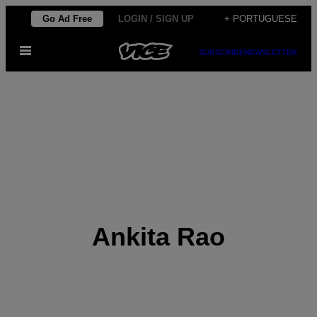
Skip
Go Ad Free
LOGIN / SIGN UP
+ PORTUGUESE
to
Open
content
SUBSCRIBE
NEWSLETTER
Menu
Ankita Rao