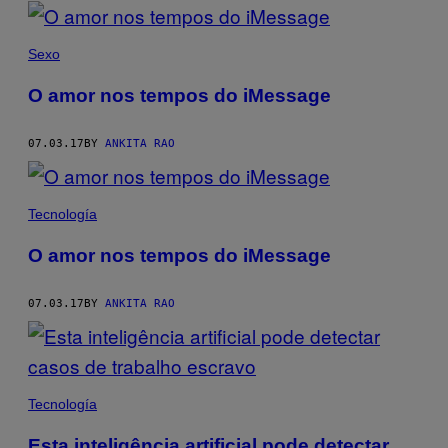
POSTS
BY
Sexo
THIS
O amor nos tempos do iMessage
AUTHOR
07.03.17
BY
ANKITA RAO
Tecnología
O amor nos tempos do iMessage
07.03.17
BY
ANKITA RAO
Tecnología
Esta inteligência artificial pode detectar