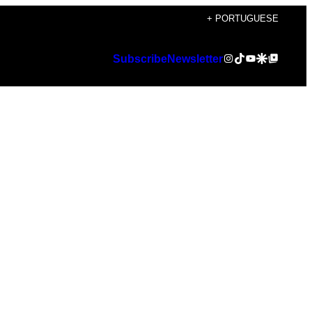
+ PORTUGUESE
Instagram
TikTok
YouTube
Google Discover
Google Top Posts
Subscribe
Newsletter