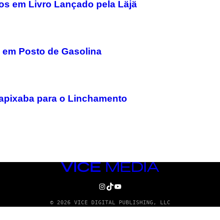
os em Livro Lançado pela Läjä
e em Posto de Gasolina
apixaba para o Linchamento
VICE
MEDIA
INSTAGRAM
TIKTOK
YOUTUBE
© 2026 VICE DIGITAL PUBLISHING, LLC