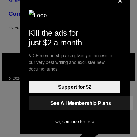
Música
Como É Estar em uma Banda Cover
05.26.14
BY
JONATHAN DIENER
Kill the ads for
just $2 a month
VICE membership also gives you access to
VICE
MEDIA
our very best writing and exclusive new
INSTAGRAM
TIKTOK
YOUTUBE
documentaries.
© 2026 VICE DIGITAL PUBLISHING, LLC
Support for $2
See All Membership Plans
Or, continue for free