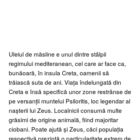
Uleiul de măsline e unul dintre stâlpii
regimului mediteranean, cel care ar face ca,
bunăoară, în insula Creta, oamenii să
trăiască suta de ani. Viața îndelungată din
Creta e însă specifică unor zone restrânse de
pe versanții muntelui Psiloritis, loc legendar al
nașterii lui Zeus. Localnicii consumă multe
grăsimi de origine animală, fiind majoritar
ciobani. Poate ajută și Zeus, căci populația
respectivă prezintă o particularitate extrem de