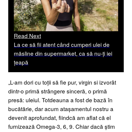
Read Next
La ce să fii atent când cumperi ulei de
măsline din supermarket, ca să nu-ți iei
țeapă
„L-am dori cu toții să fie pur, virgin si izvorât
dintr-o primă strângere sinceră, o primă
presă: uleiul. Totdeauna a fost de bază în
bucătărie, dar acum atașamentul nostru a
devenit aprofundat, fiindcă am aflat că el
furnizează Omega-3, 6, 9. Chiar dacă știm