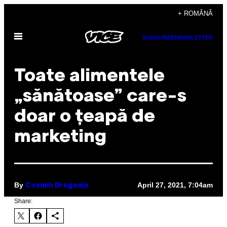
Skip
+ ROMÂNĂ
to
Open
content
SUBSCRIBE
NEWSLETTER
Menu
Toate alimentele
„sănătoase” care-s
doar o țeapă de
marketing
By
April 27, 2021, 7:04am
Cosmin Dragomir
Share: