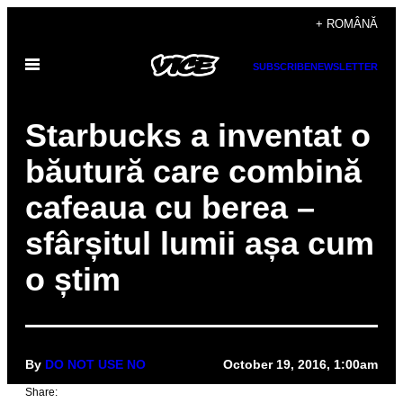
Skip
+ ROMÂNĂ
to
Open
content
SUBSCRIBE
NEWSLETTER
Menu
Starbucks a inventat o
băutură care combină
cafeaua cu berea –
sfârșitul lumii așa cum
o știm
By
DO NOT USE NO
October 19, 2016, 1:00am
Share: