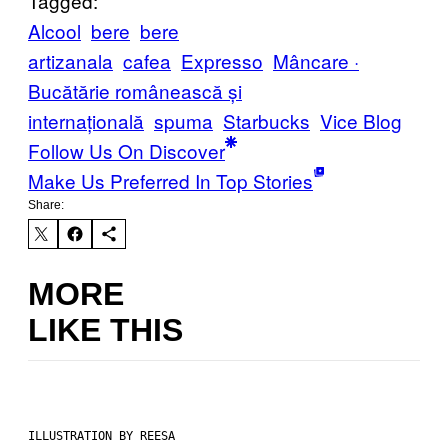
Tagged:
Alcool
bere
bere
artizanala
cafea
Expresso
Mâncare ·
Bucătărie românească și
internațională
spuma
Starbucks
Vice Blog
Follow Us On Discover
Make Us Preferred In Top Stories
Share:
MORE
LIKE THIS
ILLUSTRATION BY REESA