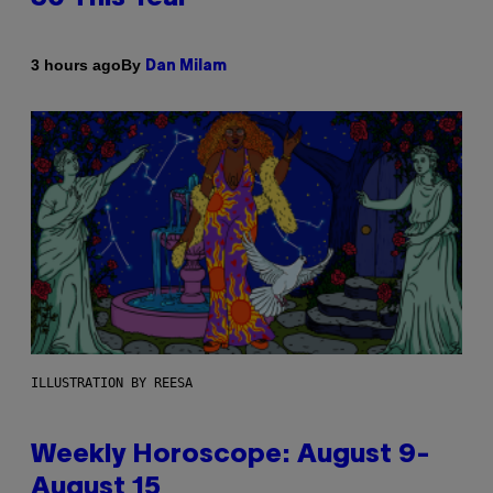
By
3 hours ago
Dan Milam
ILLUSTRATION BY REESA
Weekly Horoscope: August 9-
August 15