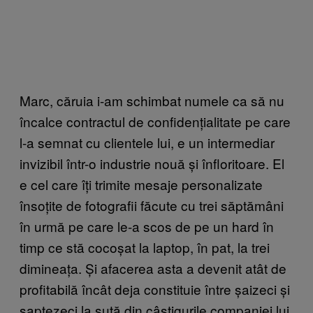
Marc, căruia i-am schimbat numele ca să nu
încalce contractul de confidențialitate pe care
l-a semnat cu clientele lui, e un intermediar
invizibil într-o industrie nouă și înfloritoare. El
e cel care îți trimite mesaje personalizate
însoțite de fotografii făcute cu trei săptămâni
în urmă pe care le-a scos de pe un hard în
timp ce stă cocoșat la laptop, în pat, la trei
dimineața. Și afacerea asta a devenit atât de
profitabilă încât deja constituie între șaizeci și
șaptezeci la sută din câștigurile companiei lui.