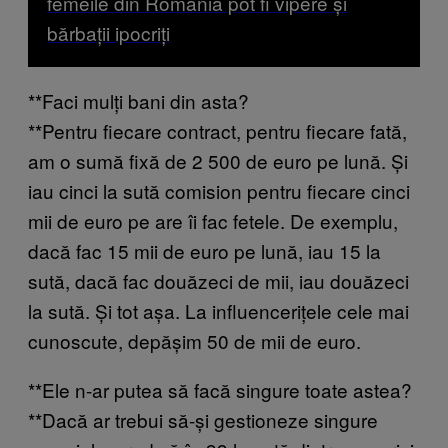
femeile din România pot fi vipere și
bărbații ipocriți
**Faci mulți bani din asta?
**Pentru fiecare contract, pentru fiecare fată,
am o sumă fixă de 2 500 de euro pe lună. Și
iau cinci la sută comision pentru fiecare cinci
mii de euro pe are îi fac fetele. De exemplu,
dacă fac 15 mii de euro pe lună, iau 15 la
sută, dacă fac douăzeci de mii, iau douăzeci
la sută. Și tot așa. La influencerițele cele mai
cunoscute, depășim 50 de mii de euro.
**Ele n-ar putea să facă singure toate astea?
**Dacă ar trebui să-și gestioneze singure