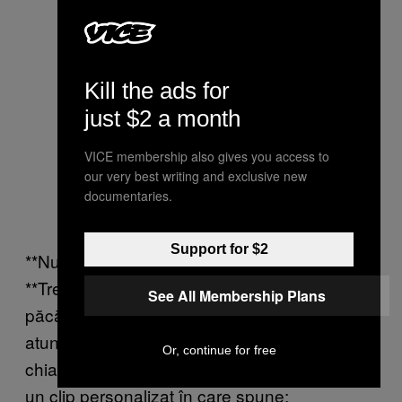
Kill the ads for
just $2 a month
VICE membership also gives you access to
our very best writing and exclusive new
documentaries.
Support for $2
**Nu te temi că o să fii prins de un fan?
**Trebuie să fiu prudent. La urma urmei, îi
See All Membership Plans
păcălesc. Dar am găsit un truc care mă ajută
atunci când un tip mă întreabă dacă sunt
Or, continue for free
chiar modelul din poze. Rog fata să îmi trimită
un clip personalizat în care spune: