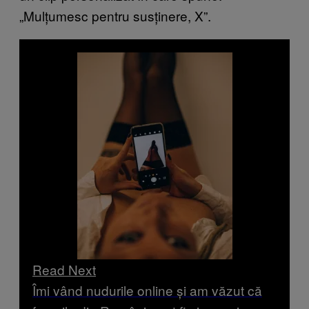
„Mulțumesc pentru susținere, X”.
Read Next
Îmi vând nudurile online și am văzut că