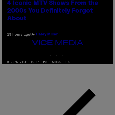
4 Iconic MTV Shows From the
2000s You Definitely Forgot
About
By
19 hours ago
Haley Miller
VICE
MEDIA
INSTAGRAM
TIKTOK
YOUTUBE
© 2026 VICE DIGITAL PUBLISHING, LLC