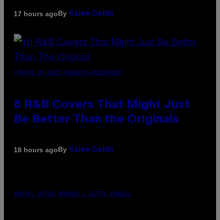
By
17 hours ago
Caleb Catlin
(PHOTO BY EBET ROBERTS/REDFERNS)
8 R&B Covers That Might Just
Be Better Than the Originals
By
18 hours ago
Caleb Catlin
PHOTO: PETER KRAMER / GETTY IMAGES