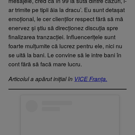
mesajele, cred că în 99 la sută dintre cazuri, i-
ar trimite pe tipii ăia la dracu’. Eu sunt detașat
emoțional, le cer clienților respect fără să mă
enervez și știu să direcționez discuția spre
finalizarea tranzacției. Influencerițele sunt
foarte mulțumite că lucrez pentru ele, nici nu
se uită la bani. Le convine să le intre bani în
cont fără să facă mare lucru.
Articolul a apărut inițial în
VICE Franța.