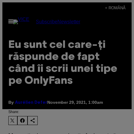
Skip
+ ROMÂNĂ
to
Open
Subscribe
Newsletter
content
Menu
Eu sunt cel care-ți
răspunde de fapt
când îi scrii unei tipe
pe OnlyFans
By
November 29, 2021, 1:00am
Aurélien Defer
Share: