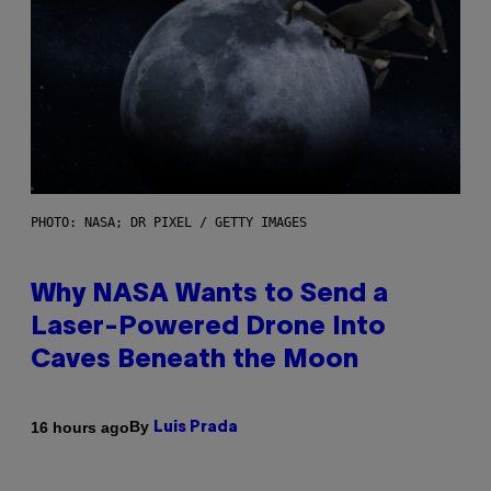
PHOTO: NASA; DR PIXEL / GETTY IMAGES
Why NASA Wants to Send a
Laser-Powered Drone Into
Caves Beneath the Moon
By
16 hours ago
Luis Prada