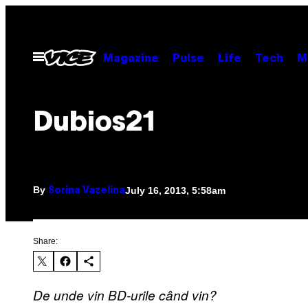
Skip
to
content
Open
Magazine
Pulse
Life
Tech
M
Menu
Dubios21
By
July 16, 2013, 5:58am
Sorina Vazelina
Share:
De unde vin BD-urile când vin?