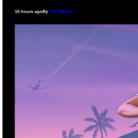
By
10 hours ago
Dan Milam