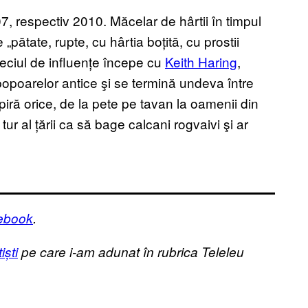
7, respectiv 2010. Măcelar de hârtii în timpul
 „pătate, rupte, cu hârtia boțită, cu prostii
veciul de influențe începe cu
Keith Haring
,
 popoarelor antice şi se termină undeva între
nspiră orice, de la pete pe tavan la oamenii din
tur al țării ca să bage calcani rogvaivi şi ar
cebook
.
iști
pe care i-am adunat în rubrica Teleleu