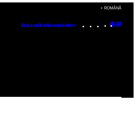
+ ROMÂNĂ
Instagram
TikTok
YouTube
Google
Goog
Subscribe
Newsletter
Discove
Top
Posts