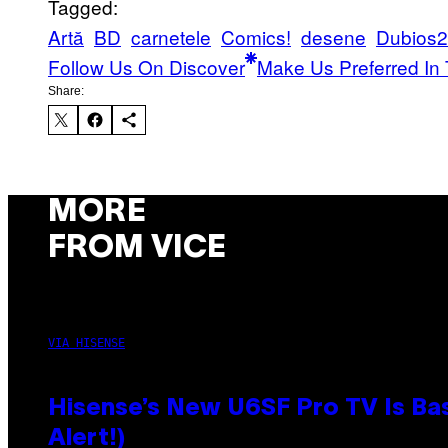
Tagged:
Artă
BD
carnetele
Comics!
desene
Dubios
Follow Us On Discover
Make Us Preferred In 
Share:
MORE
FROM VICE
VIA HISENSE
Hisense’s New U6SF Pro TV Is Bas
Alert!)