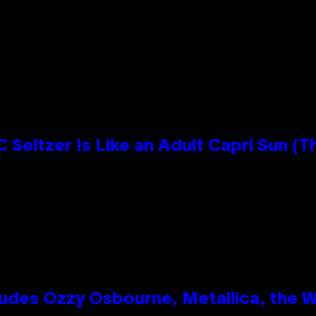
n
 Seltzer Is Like an Adult Capri Sun (T
des Ozzy Osbourne, Metallica, the Wh