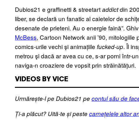
Dubios21 e graffinetti & streetart
din 200
addict
liber, se declară un fanatic al caietelor de schițe
desenate de prieteni. Au o energie faină”. Ghi
McBess
, Cartoon Network anii ’90, mitologiile
comics-urile vechi şi animațiile
. Îl i
fucked-up
metrou şi dacă ar avea cu ce, s-ar porni într-un 
naviga-n croaziere de vopsit prin străinătățuri.
VIDEOS BY VICE
Urmărește-l pe Dubios21 pe
contul său de fa
Ți-a plăcut? Uită-te și peste
carnețelele altor art