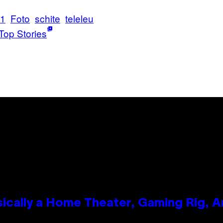
21
Foto
schite
teleleu
Top Stories
ically a Home Theater, Gaming Rig, A