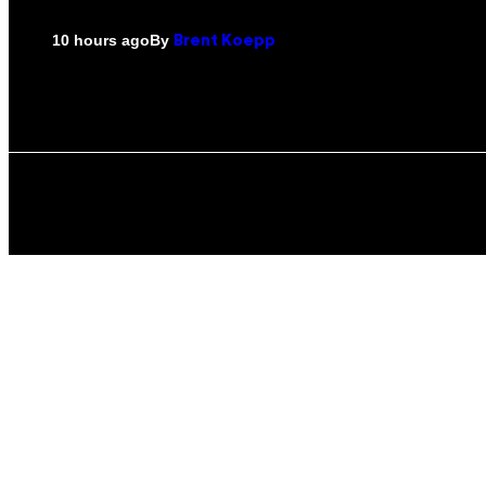
By
10 hours ago
Brent Koepp