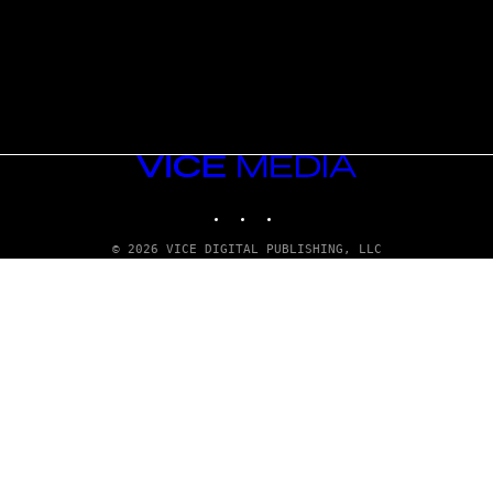
VICE
MEDIA
INSTAGRAM
TIKTOK
YOUTUBE
© 2026 VICE DIGITAL PUBLISHING, LLC