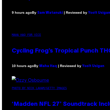
By
| Reviewed by
9 hours ago
Sam Watanuki
Ysolt Usiga
MAHA HAQ FOR VICE
Cycling Frog’s Tropical Punch THC
By
| Reviewed by
10 hours ago
Maha Haq
Ysolt Usigan
PHOTO BY NICK LAHAM/GETTY IMAGES
‘Madden NFL 27’ Soundtrack Inclu