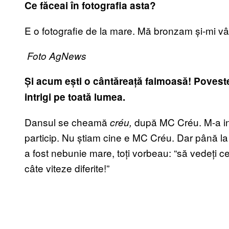
Ce făceai în fotografia asta?
E o fotografie de la mare. Mă bronzam și-mi v
Foto AgNews
Și acum ești o cântăreață faimoasă! Povest
intrigi pe toată lumea.
Dansul se cheamă
după MC Créu. M-a invi
créu,
particip. Nu știam cine e MC Créu. Dar până l
a fost nebunie mare, toți vorbeau: “să vedeți ce
câte viteze diferite!”