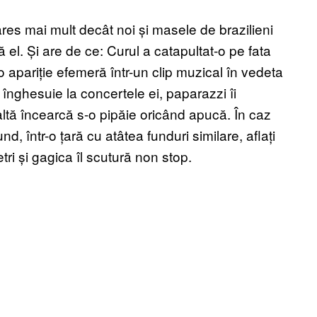
res mai mult decât noi și masele de brazilieni
el. Și are de ce: Curul a catapultat-o pe fata
o apariție efemeră într-un clip muzical în vedeta
nghesuie la concertele ei, paparazzi îi
altă încearcă s-o pipăie oricând apucă. În caz
d, într-o țară cu atâtea funduri similare, aflați
i și gagica îl scutură non stop.