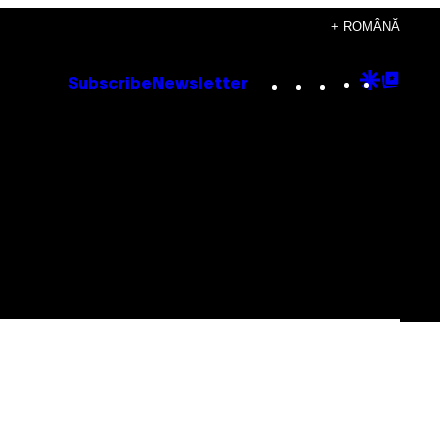
+ ROMÂNĂ
Instagram
TikTok
YouTube
Google
Goog
Subscribe
Newsletter
Discove
Top
Posts