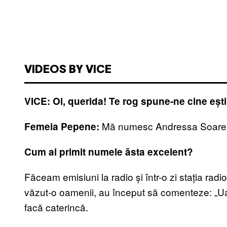
VIDEOS BY VICE
VICE: Oi, querida! Te rog spune-ne cine ești
Mă numesc Andressa Soares
Femeia Pepene:
Cum ai primit numele ăsta excelent?
Făceam emisiuni la radio și într-o zi stația rad
văzut-o oamenii, au început să comenteze: „Ua
facă caterincă.