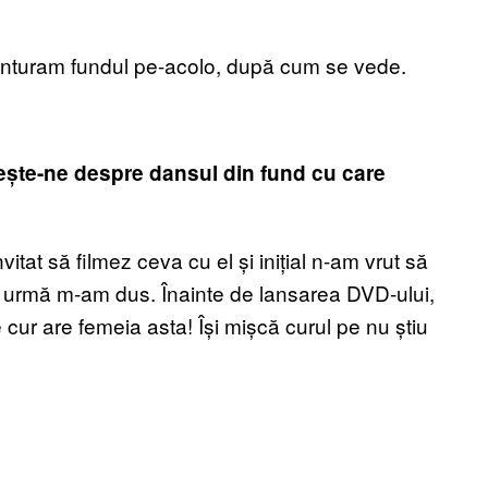
ânturam fundul pe-acolo, după cum se vede.
ește-ne despre dansul din fund cu care
tat să filmez ceva cu el și inițial n-am vrut să
a urmă m-am dus. Înainte de lansarea DVD-ului,
 cur are femeia asta! Își mișcă curul pe nu știu