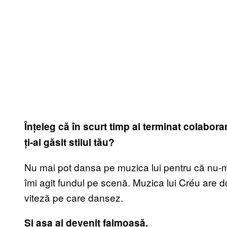
Înțeleg că în scurt timp ai terminat colabor
ți-ai găsit stilul tău?
Nu mai pot dansa pe muzica lui pentru că nu-
îmi agit fundul pe scenă. Muzica lui Créu are d
viteză pe care dansez.
Și așa ai devenit faimoasă.