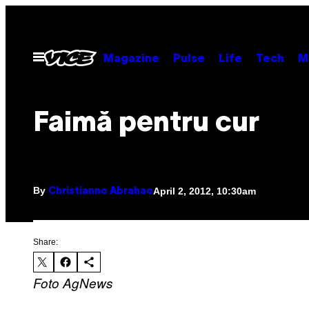
Skip
to
content
Open
Magazine
Pulse
Life
Tech
M
Menu
Faimă pentru cur
By
April 2, 2012, 10:30am
Christianno Abrahao
Share:
Foto AgNews