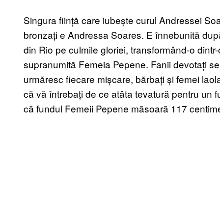
Singura ființă care iubește curul Andressei Soa
bronzați e Andressa Soares. E înnebunită după 
din Rio pe culmile gloriei, transformând-o dintr-
supranumită Femeia Pepene. Fanii devotați se î
urmăresc fiecare mișcare, bărbați și femei laol
că vă întrebați de ce atâta tevatură pentru un fun
că fundul Femeii Pepene măsoară 117 centimetr