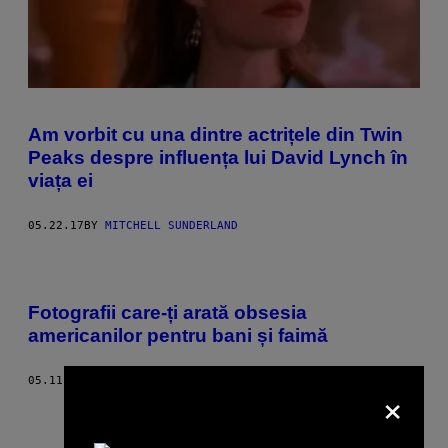
Am vorbit cu una dintre actrițele din Twin
Peaks despre influența lui David Lynch în
viața ei
05.22.17
BY
MITCHELL SUNDERLAND
Fotografii care-ți arată obsesia
americanilor pentru bani și faimă
05.11.17
BY
AMUSE TEAM
×