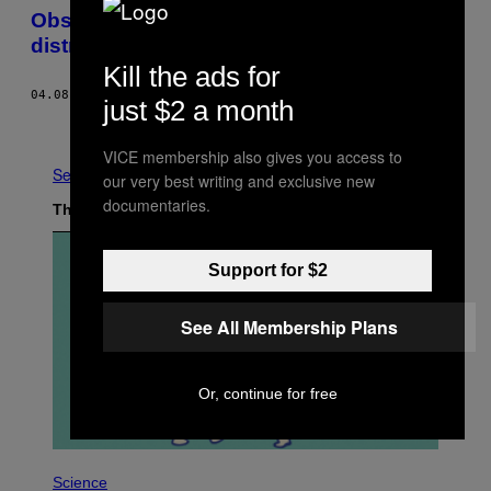
Obsesia ta pentru vedete și faimă o să
distrugă planeta într-o zi
Kill the ads for
04.08.17
BY
GREG FRENCH
just $2 a month
Older
VICE membership also gives you access to
See All
our very best writing and exclusive new
documentaries.
The Latest
Support for $2
See All Membership Plans
Or, continue for free
P
H
Science