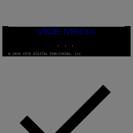
N
I
B
A
Y
G
I
E
A
T
N
T
W
Y
VICE
A
I
MEDIA
L
M
D
INSTAGRAM
TIKTOK
YOUTUBE
A
I
G
E
E
/
© 2026 VICE DIGITAL PUBLISHING, LLC
S
G
)
E
T
T
Y
I
M
A
G
E
S