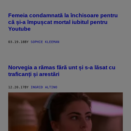
Femeia condamnată la închisoare pentru
că și-a împușcat mortal iubitul pentru
Youtube
03.19.18
BY
SOPHIE KLEEMAN
Norvegia a rămas fără unt și s-a lăsat cu
traficanți și arestări
12.20.17
BY
INGRID ALTINO