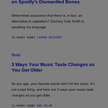
on Spotify’s Dismantled Bones
Y
A
R
G
O
E
B
S
Determined assurance that there is, in fact, an
E
R
alternative to capitalism? Zachary Cole Smith is
T
speaking my language.
O
P
A
10 HOURS AGO
BY
LAUREN BOISVERT
N
U
C
C
P
I
H
Music
–
O
C
T
O
3 Ways Your Music Taste Changes as
O
R
I
You Get Older
B
L
I
L
S
U
/
S
As you age, your favorite bands don’t hit the same. It’s
C
T
O
not a bad thing, and here are 3 ways your music taste
R
R
A
changes as you get older.
B
T
I
I
S
O
11 HOURS AGO
BY
DAN MILAM
V