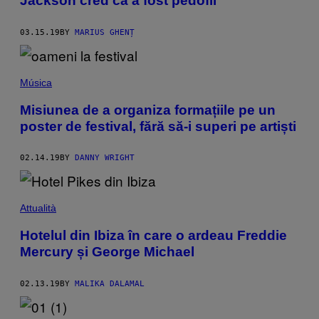
Jackson cred că a fost pedofil
03.15.19
BY
MARIUS GHENȚ
Música
Misiunea de a organiza formațiile pe un
poster de festival, fără să-i superi pe artiști
02.14.19
BY
DANNY WRIGHT
Attualità
Hotelul din Ibiza în care o ardeau Freddie
Mercury și George Michael
02.13.19
BY
MALIKA DALAMAL