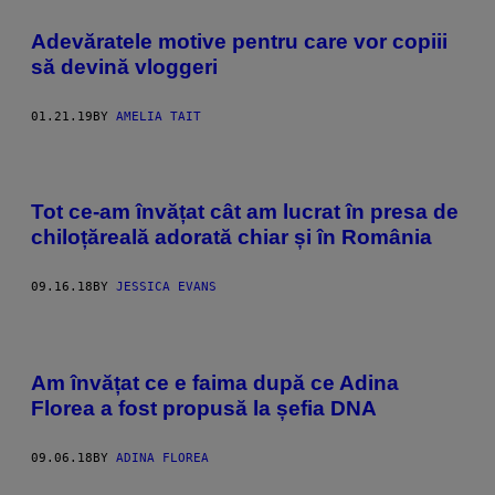
Adevăratele motive pentru care vor copiii
să devină vloggeri
01.21.19
BY
AMELIA TAIT
Tot ce-am învățat cât am lucrat în presa de
chiloțăreală adorată chiar și în România
09.16.18
BY
JESSICA EVANS
Am învățat ce e faima după ce Adina
Florea a fost propusă la șefia DNA
09.06.18
BY
ADINA FLOREA