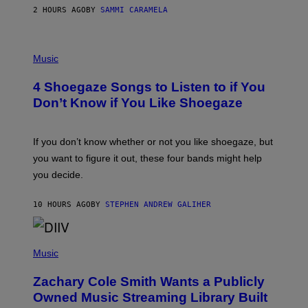
E
2 HOURS AGO
BY
SAMMI CARAMELA
C
T
/
P
G
H
Music
E
O
T
T
T
4 Shoegaze Songs to Listen to if You
O
Y
B
I
Don’t Know if You Like Shoegaze
Y
M
S
A
C
G
O
If you don’t know whether or not you like shoegaze, but
E
T
S
you want to figure it out, these four bands might help
T
L
you decide.
E
G
A
10 HOURS AGO
BY
STEPHEN ANDREW GALIHER
T
O
/
(
G
P
Music
E
H
T
O
T
Zachary Cole Smith Wants a Publicly
T
Y
O
I
Owned Music Streaming Library Built
B
M