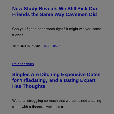
O
T
New Study Reveals We Still Pick Our
O
:
Friends the Same Way Cavemen Did
C
S
A
-
Can you fight a sabertooth tiger? It might win you some
P
friends.
R
I
N
40 MINUTES AGO
BY
LUIS PRADA
T
S
T
O
P
C
H
Relationships
K
O
/
T
Singles Are Ditching Expensive Dates
G
O
E
:
for ‘Infladating,’ and a Dating Expert
T
P
T
Has Thoughts
I
Y
X
I
E
M
L
We’re all struggling so much that we combined a dating
A
S
G
E
trend with a financial wellness trend.
E
F
S
F