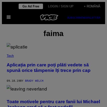
Skip
Go Ad Free
LOGIN / SIGN UP
+ ROMÂNĂ
to
Open
content
SUBSCRIBE
NEWSLETTER
Menu
faima
Tech
Aplicația prin care poți plăti vedete să
spună orice tâmpenie îți trece prin cap
09.18.19
BY
BRADY WELCH
Toate motivele pentru care fanii lui Michael