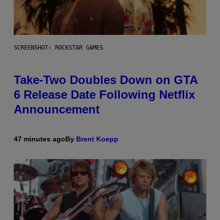
SCREENSHOT: ROCKSTAR GAMES
Take-Two Doubles Down on GTA
6 Release Date Following Netflix
Announcement
47 minutes ago
By
Brent Koepp