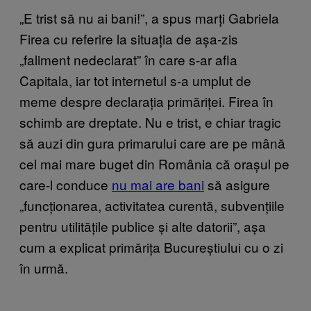
„E trist să nu ai bani!”, a spus marți Gabriela
Firea cu referire la situația de așa-zis
„faliment nedeclarat” în care s-ar afla
Capitala, iar tot internetul s-a umplut de
meme despre declarația primăriței. Firea în
schimb are dreptate. Nu e trist, e chiar tragic
să auzi din gura primarului care are pe mână
cel mai mare buget din România că orașul pe
care-l conduce
nu mai are bani
să asigure
„funcționarea, activitatea curentă, subvențiile
pentru utilitățile publice și alte datorii”, așa
cum a explicat primărița Bucureștiului cu o zi
în urmă.