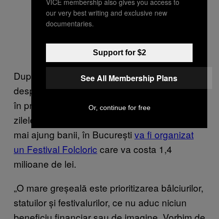
VICE membership also gives you access to
our very best writing and exclusive new
documentaries.
Support for $2
După aceea, am putea vorbi foarte mult
See All Membership Plans
despre felul în care s-au cheltuit banii publici
în prima parte a anului. De exemplu, chiar
Or, continue for free
zilele acestea, când Firea se plânge că nu-i
mai ajung banii, în București
va fi organizat
un Festival Folcloric
care va costa 1,4
milioane de lei.
„O mare greșeală este prioritizarea bâlciurilor,
statuilor și festivalurilor, ce nu aduc niciun
beneficiu financiar sau de imagine. Vorbim de