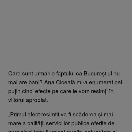
Care sunt urmările faptului că Bucureștiul nu
mai are bani? Ana Ciceală mi-a enumerat cel
puțin cinci efecte pe care le vom resimți în
viitorul apropiat.
„Primul efect resimțit va fi scăderea și mai
mare a calității serviciilor publice oferite de
municipalitate: iluminat public, salubritate și