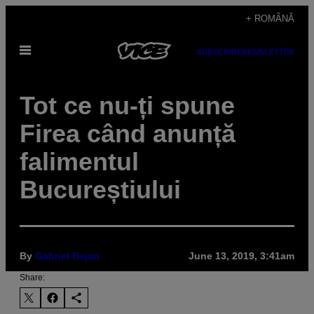
Skip
+ ROMÂNĂ
to
Open
content
SUBSCRIBE
NEWSLETTER
Menu
Tot ce nu-ți spune
Firea când anunță
falimentul
Bucureștiului
By
Gabriel Bejan
June 13, 2019, 3:41am
Share: