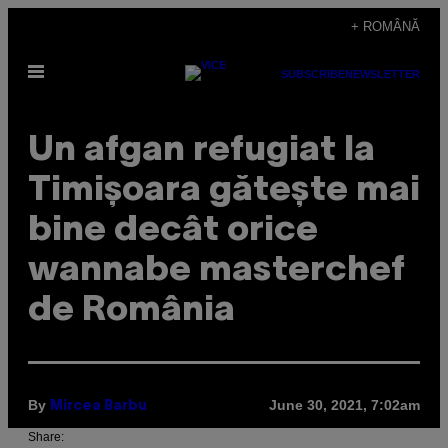
Skip
+ ROMÂNĂ
to
Open
content
SUBSCRIBE
NEWSLETTER
Menu
Un afgan refugiat la
Timișoara gătește mai
bine decât orice
wannabe masterchef
de România
By
June 30, 2021, 7:02am
Mircea Barbu
Share: