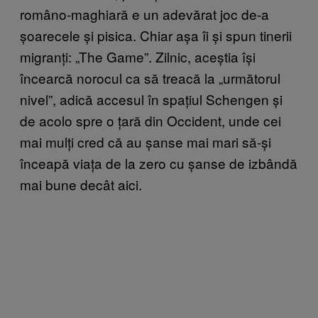
româno-maghiară e un adevărat joc de-a
șoarecele și pisica. Chiar așa îi și spun tinerii
migranți: „The Game”. Zilnic, aceștia își
încearcă norocul ca să treacă la „următorul
nivel”, adică accesul în spațiul Schengen și
de acolo spre o țară din Occident, unde cei
mai mulți cred că au șanse mai mari să-și
înceapă viața de la zero cu șanse de izbândă
mai bune decât aici.