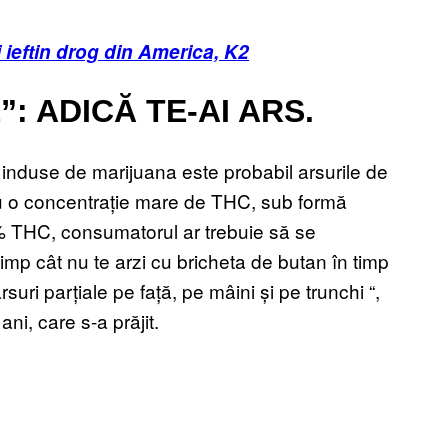
 ieftin drog din America, K2
: ADICĂ TE-AI ARS.
 induse de marijuana este probabil arsurile de
cu o concentrație mare de THC, sub formă
7% THC, consumatorul ar trebuie să se
imp cât nu te arzi cu bricheta de butan în timp
suri parțiale pe față, pe mâini și pe trunchi “,
ni, care s-a prăjit.