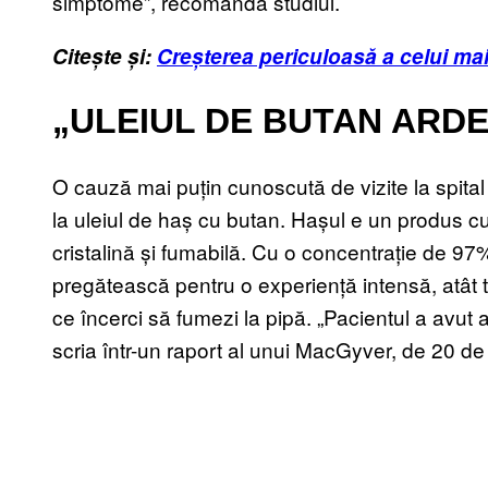
simptome”, recomandă studiul.
Citește și:
Creșterea periculoasă a celui mai
„ULEIUL DE BUTAN ARDE”
O cauză mai puțin cunoscută de vizite la spital
la uleiul de haș cu butan. Hașul e un produs 
cristalină și fumabilă. Cu o concentrație de 9
pregătească pentru o experiență intensă, atât t
ce încerci să fumezi la pipă. „Pacientul a avut ar
scria într-un raport al unui MacGyver, de 20 de a