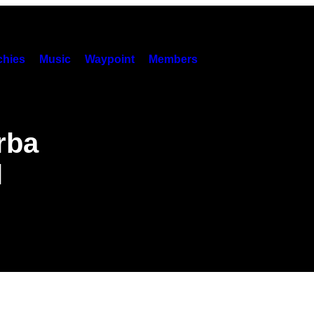
hies
Music
Waypoint
Members
rba
l