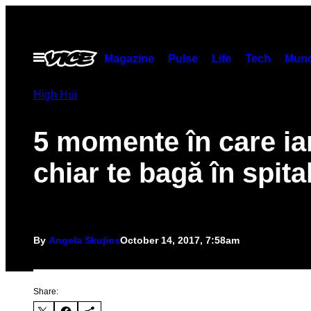
Skip
to
content
Open
Magazine
Pulse
Life
Tech
Munc
Menu
High Hui
5 momente în care ia
chiar te bagă în spita
By
Angela Skujins
October 14, 2017, 7:58am
Share: