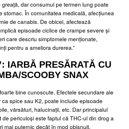
 de greață, dar consumul pe termen lung poate
de stomac. În comunitatea medicală, afecțiunea
mie de canabis. De obicei, afectează
mplică episoade ciclice de crampe severe și
neri care descriu simptomele menționate,
inți pentru a ameliora durerea.”
I”: IARBĂ PRESĂRATĂ CU
AMBA/SCOOBY SNAX
t foarte bine cunoscute. Efectele secundare ale
r ca spice sau K2, poate include episoade
le, vărsături, halucinații, etc. Dar principalul
ât de periculoși este faptul că THC-ul din drog a
ori mai puternic decât în mod obișnuit.