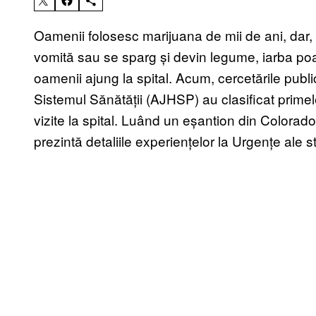
Oamenii folosesc marijuana de mii de ani, dar, d
vomită sau se sparg și devin legume, iarba poat
oamenii ajung la spital. Acum, cercetările pub
Sistemul Sănătății (AJHSP) au clasificat primel
vizite la spital. Luând un eșantion din Colorado
prezintă detaliile experiențelor la Urgențe ale st