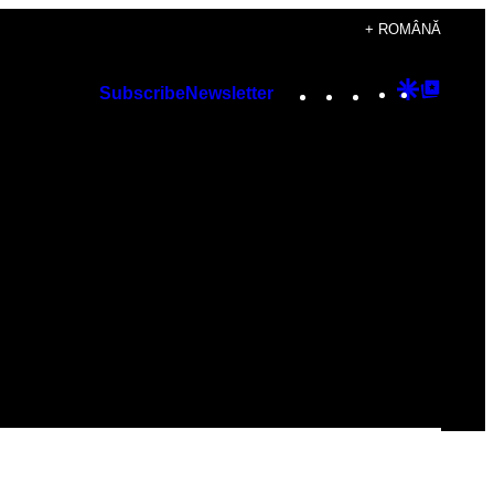
+ ROMÂNĂ
Instagram
TikTok
YouTube
Google
Googl
Subscribe
Newsletter
Discover
Top
Posts