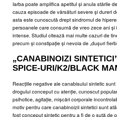
Iarba poate amplifica apetitul și anula stările
cauza episoade de vărsături severe și dureri 
asta este cunoscută drept sindromul de hipere
persoanele care consumă de vreo zece ani și i
intense. Studiul citează mai multe cazuri de ti
precum și constipație și nevoia de „dușuri fierb
„CANABINOIZI SINTETIC
SPICE-URI/K2/BLACK M
Reacțiile negative ale canabisului sintetic sun
drogului conceput cu atenție, cunoscut popula
psihotice, agitație, mișcări corporale incontrolabi
motiv pentru care canabinoizii sintetici sunt at
fost conceput sintetic pentru a fi de o sută de 