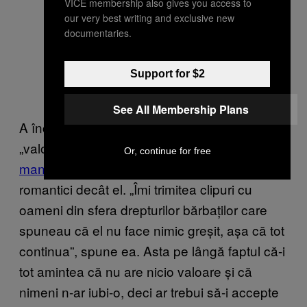
VICE membership also gives you access to
our very best writing and exclusive new
documentaries.
Support for $2
See All Membership Plans
A început și să-i spună lui Sophie că are o
„valoare scăzută” – un termen comun în
Or, continue for free
manosferă
– fiindcă a avut mai mulți parteneri
romantici decât el. „Îmi trimitea clipuri cu
oameni din sfera drepturilor bărbaților care
spuneau că el nu face nimic greșit, așa că tot
continua”, spune ea. Asta pe lângă faptul că-i
tot amintea că nu are nicio valoare și că
nimeni n-ar iubi-o, deci ar trebui să-i accepte