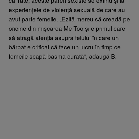
ca Tate, aceste păreri sexiste se extind și la
experiențele de violență sexuală de care au
avut parte femeile. „Ezită mereu să creadă pe
oricine din mișcarea Me Too și e primul care
să atragă atenția asupra felului în care un
bărbat e criticat că face un lucru în timp ce
femeile scapă basma curată”, adaugă B.