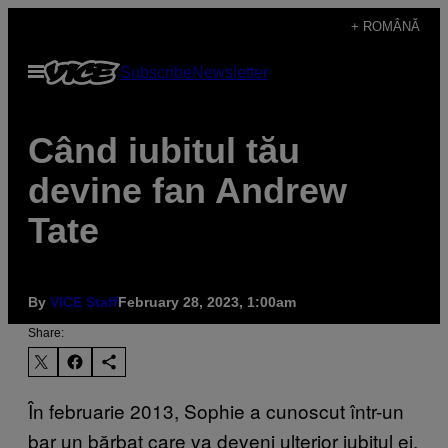
Skip
+ ROMÂNĂ
to
Open
Subscribe
Newsletter
content
Menu
Când iubitul tău
devine fan Andrew
Tate
By
VICE Staff
February 28, 2023, 1:00am
Share:
În februarie 2013, Sophie a cunoscut într-un
bar un bărbat care va deveni ulterior iubitul ei.