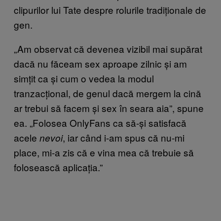
clipurilor lui Tate despre rolurile tradiționale de
gen.
„Am observat că devenea vizibil mai supărat
dacă nu făceam sex aproape zilnic și am
simțit ca și cum o vedea la modul
tranzacțional, de genul dacă mergem la cină
ar trebui să facem și sex în seara aia”, spune
ea. „Folosea OnlyFans ca să-și satisfacă
acele
, iar când i-am spus că nu-mi
nevoi
place, mi-a zis că e vina mea că trebuie să
folosească aplicația.”