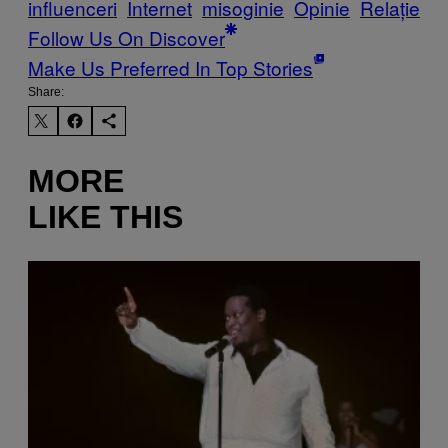
influenceri
Internet
misoginie
Opinie
Relație
Follow Us On Discover
Make Us Preferred In Top Stories
Share:
MORE
LIKE THIS