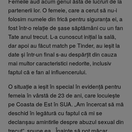
Femeile aud acum genul ăsta de lucruri de la
partenerii lor. O femeie, care a cerut să nu-i
folosim numele din frică pentru siguranța ei, a
fost într-o relație de șase săptămâni cu un fan
Tate anul trecut. L-a cunoscut inițial la sală,
dar apoi au făcut match pe Tinder, au ieșit la
date și într-un final s-au despărțit din cauza
mai multor caracteristici nedorite, inclusiv
faptul că e fan al influencerului.
O situație a ieșit în special în evidență pentru
femeia în vârstă de 23 de ani, care locuiește
pe Coasta de Est în SUA. „Am încercat să mă
deschid în legătură cu faptul că mi se
declanșau amintirile despre abuzul sexual din
trecut”, spune ea. „Înainte să pot măcar