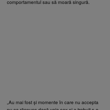
comportamentul sau să moară singură.
„Au mai fost și momente în care nu accepta
nu ca răspuns dacă voia sex și a trebuit s-o