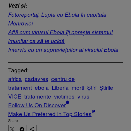
Vezi și:
Fotoreportaj: Lupta cu Ebola în capitala
Monroviei
Află cum virusul Ebola îți oprește sistemul
imunitar ca să te ucidă
Interviu cu un supraviețuitor al virsului Ebola
Tagged:
africa
cadavres
centru de
tratament
ebola
Liberia
morti
Știri
Știrile
VICE
tratamente
victimes
virus
Follow Us On Discover
Make Us Preferred In Top Stories
Share: