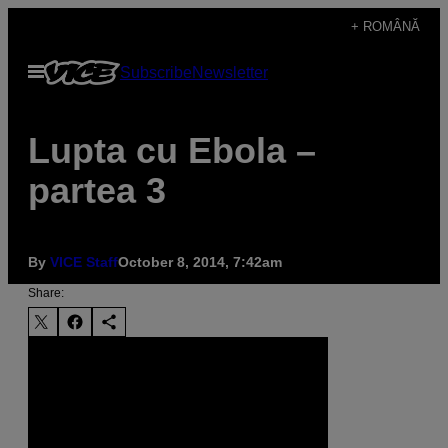
Skip
+ ROMÂNĂ
to
Open
Subscribe
Newsletter
content
Menu
Lupta cu Ebola –
partea 3
By
VICE Staff
October 8, 2014, 7:42am
Share: