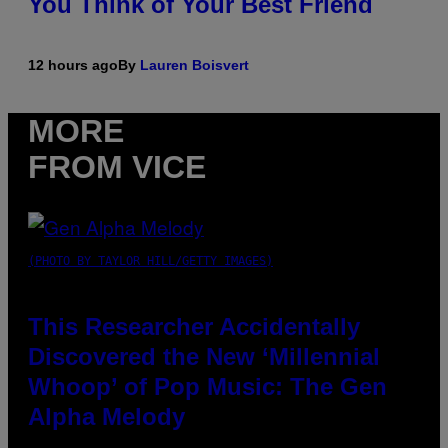
You Think of Your Best Friend
12 hours ago
By
Lauren Boisvert
MORE
FROM VICE
(PHOTO BY TAYLOR HILL/GETTY IMAGES)
This Researcher Accidentally
Discovered the New ‘Millennial
Whoop’ of Pop Music: The Gen
Alpha Melody