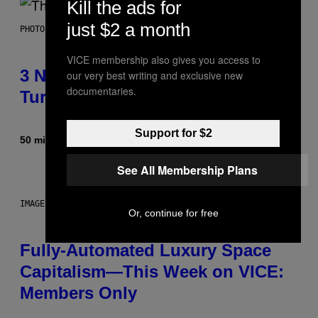
Kill the ads for
just $2 a month
PHOTO BY BOB BERG/GETTY IMAGES
VICE membership also gives you access to
3 No-Skip Geek Rock Albums
our very best writing and exclusive new
documentaries.
Turning 30 This Year
Support for $2
50 minutes ago
By
Dan Milam
See All Membership Plans
IMAGE: NICK DOVE
Or, continue for free
Fully-Automated Luxury Space
Capitalism—This Week on VICE:
Members Only