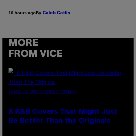
By
10 hours ago
Caleb Catlin
MORE
FROM VICE
(PHOTO BY EBET ROBERTS/REDFERNS)
8 R&B Covers That Might Just
Be Better Than the Originals