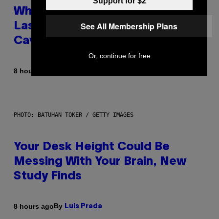
Support for $2
Why NASA Wants to Send a
See All Membership Plans
Laser-Powered Drone Into
Caves Beneath the Moon
Or, continue for free
By
8 hours ago
Luis Prada
PHOTO: BATUHAN TOKER / GETTY IMAGES
Your Desk Height Could Be
Messing With Your Brain, New
Study Finds
By
8 hours ago
Luis Prada