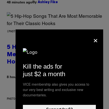
By
48 minutes ago
Ashley Fike
(PHOTO BY STEVE GRANITZ/WIREIMAGE)
×
5 Hip-Hop Songs That Are Most
Memorable for Their Classic
Hooks
Kill the ads for
just $2 a month
By
8 hours ago
Caleb Catlin
VICE membership also gives you access to
our very best writing and exclusive new
documentaries.
PHOTO: NASA; DR PIXEL / GETTY IMAGES