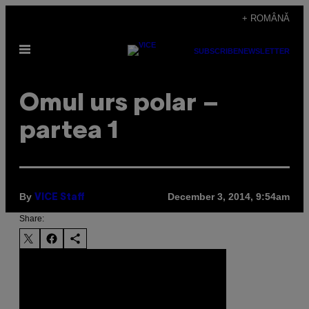
Skip
+ ROMÂNĂ
to
Open
content
SUBSCRIBE
NEWSLETTER
Menu
Omul urs polar –
partea 1
By
December 3, 2014, 9:54am
VICE Staff
Share: