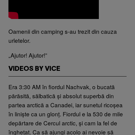
​Oamenii din camping s-au trezit din cauza
urletelor.
„Ajutor! Ajutor!”
VIDEOS BY VICE
Era 3:30 AM în fiordul Nachvak, o bucată
părăsită, sălbatică și absolut superbă din
partea arctică a Canadei, iar sunetul ricoșea
în liniște ca un glonț. Fiordul e la 530 de mile
depărtare de Cercul arctic, și cam la fel de
înghețat. Ca să ajungi acolo ai nevoie să