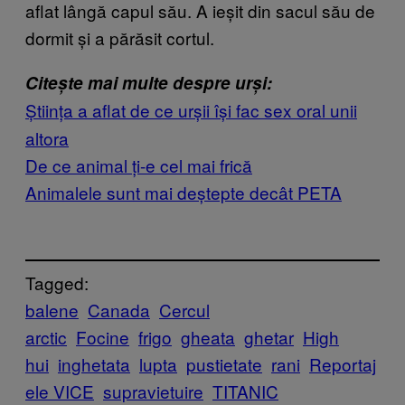
aflat lângă capul său. A ieșit din sacul său de
dormit și a părăsit cortul.
Citește mai multe despre urși:
Știința a aflat de ce urșii își fac sex oral unii
altora
De ce animal ți-e cel mai frică
Animalele sunt mai deștepte decât PETA
Tagged:
balene
Canada
Cercul
arctic
Focine
frigo
gheata
ghetar
High
hui
inghetata
lupta
pustietate
rani
Reportaj
ele VICE
supravietuire
TITANIC