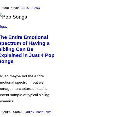
 HOUR AGO
BY
LUIS PRADA
usic
The Entire Emotional
Spectrum of Having a
Sibling Can Be
Explained in Just 4 Pop
Songs
k, so maybe not the
entire
motional spectrum, but we
anaged to capture at least a
ecent sample of typical sibling
ynamics.
 HOURS AGO
BY
LAUREN BOISVERT