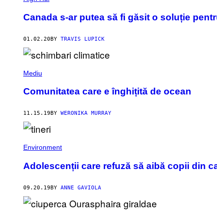
Canada s-ar putea să fi găsit o soluție pent
01.02.20
BY
TRAVIS LUPICK
Mediu
Comunitatea care e înghițită de ocean
11.15.19
BY
WERONIKA MURRAY
Environment
Adolescenții care refuză să aibă copii din c
09.20.19
BY
ANNE GAVIOLA