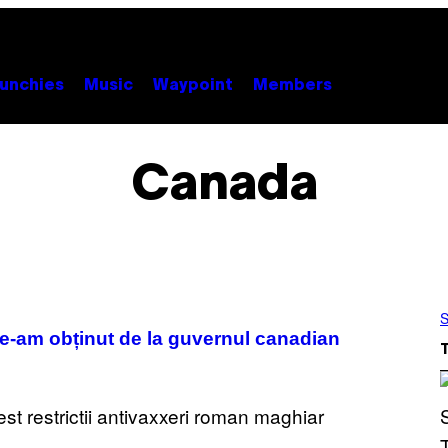
unchies
Music
Waypoint
Members
Canada
S
 le-am obținut de la guvernul canadian