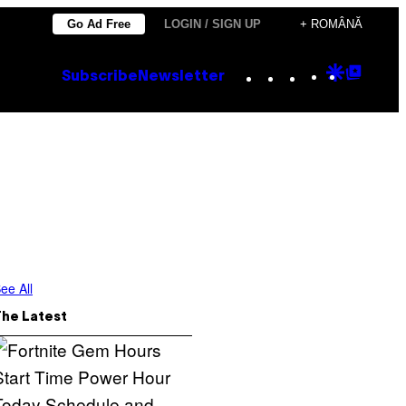
Go Ad Free
LOGIN / SIGN UP
+ ROMÂNĂ
Instagram
TikTok
YouTube
Google
Goog
Subscribe
Newsletter
Discove
Top
Posts
ee All
The Latest