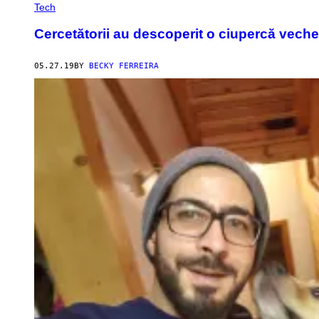
Tech
Cercetătorii au descoperit o ciupercă veche
05.27.19
BY
BECKY FERREIRA