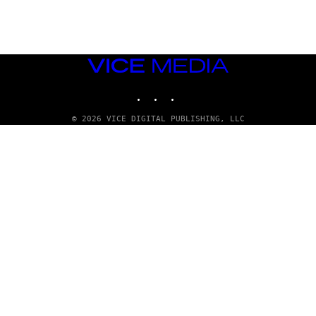
VICE
MEDIA
INSTAGRAM
TIKTOK
YOUTUBE
© 2026 VICE DIGITAL PUBLISHING, LLC