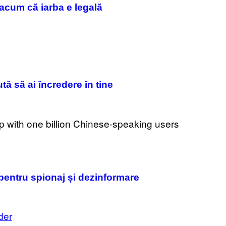
acum că iarba e legală
S
)
tă să ai încredere în tine
pentru spionaj și dezinformare
der