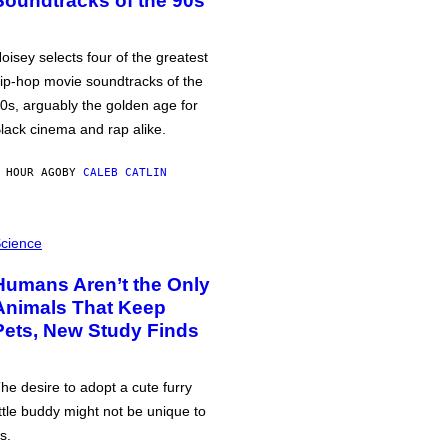
Soundtracks of the 90s
oisey selects four of the greatest
ip-hop movie soundtracks of the
0s, arguably the golden age for
lack cinema and rap alike.
 HOUR AGO
BY
CALEB CATLIN
cience
Humans Aren’t the Only
Animals That Keep
Pets, New Study Finds
he desire to adopt a cute furry
ittle buddy might not be unique to
s.