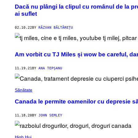
Dacă nu plângi la clipul cu românul de la pr
ai suflet
02.10.22
BY
RĂZVAN BĂLTĂREȚU
Am vorbit cu TJ Miles și wow be careful, da
11.19.21
BY
ANA TEPȘANU
Sănătate
Canada le permite oamenilor cu depresie să
11.18.20
BY
JOHN SEMLEY
High Hui