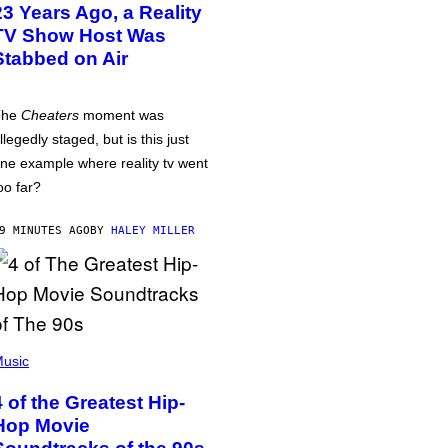
23 Years Ago, a Reality
TV Show Host Was
Stabbed on Air
The
Cheaters
moment was
llegedly staged, but is this just
ne example where reality tv went
oo far?
9 MINUTES AGO
BY
HALEY MILLER
usic
4 of the Greatest Hip-
Hop Movie