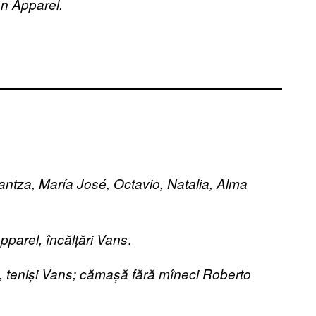
an Apparel.
antza, María José, Octavio, Natalia, Alma
.
arel, încălțări Vans
, teniși Vans; cămașă fără mîneci Roberto