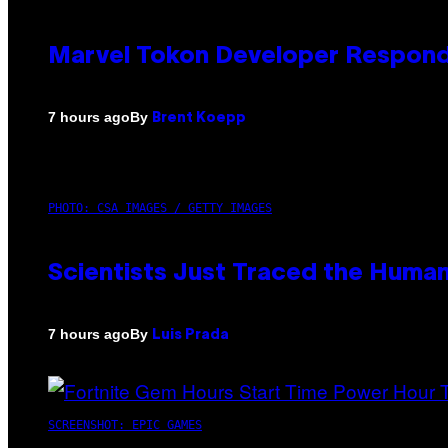
Marvel Tokon Developer Respond
By
7 hours ago
Brent Koepp
PHOTO: CSA IMAGES / GETTY IMAGES
Scientists Just Traced the Huma
By
7 hours ago
Luis Prada
SCREENSHOT: EPIC GAMES