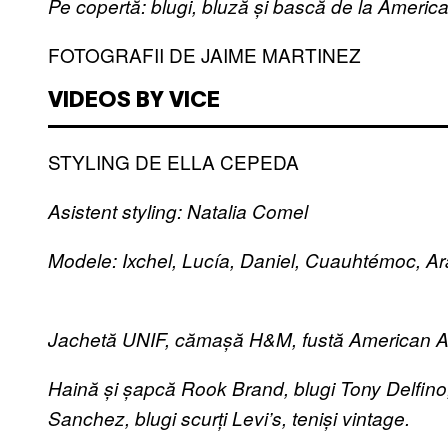
Pe copertă: blugi, bluză și bască de la Americ
FOTOGRAFII DE JAIME MARTINEZ
VIDEOS BY VICE
STYLING DE ELLA CEPEDA
Asistent styling: Natalia Comel
Modele:
Ixchel, Lucía, Daniel, Cuauhtémoc, Ar
Jachetă UNIF, cămașă H&M, fustă American App
Haină și șapcă Rook Brand, blugi Tony Delfino
Sanchez, blugi scurți Levi’s, teniși vintage.