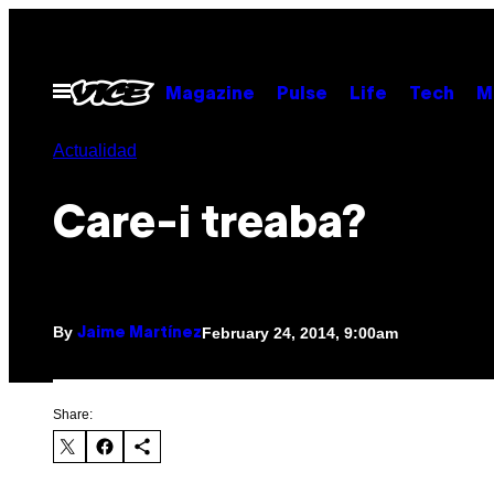
Skip
to
content
Open
Magazine
Pulse
Life
Tech
M
Menu
Actualidad
Care-i treaba?
By
February 24, 2014, 9:00am
Jaime Martínez
Share: