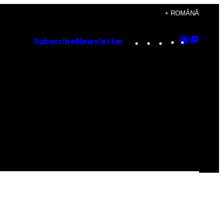
+ ROMÂNĂ
Instagram
TikTok
YouTube
Google
Goog
Subscribe
Newsletter
Discove
Top
Posts