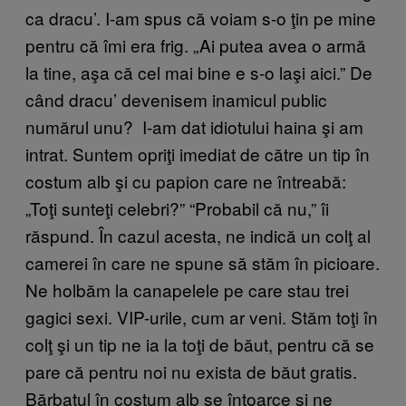
ca dracu’. I-am spus că voiam s-o ţin pe mine
pentru că îmi era frig. „Ai putea avea o armă
la tine, aşa că cel mai bine e s-o laşi aici.” De
când dracu’ devenisem inamicul public
numărul unu? I-am dat idiotului haina şi am
intrat. Suntem opriţi imediat de către un tip în
costum alb şi cu papion care ne întreabă:
„Toţi sunteţi celebri?” “Probabil că nu,” îi
răspund. În cazul acesta, ne indică un colţ al
camerei în care ne spune să stăm în picioare.
Ne holbăm la canapelele pe care stau trei
gagici sexi. VIP-urile, cum ar veni. Stăm toţi în
colţ şi un tip ne ia la toţi de băut, pentru că se
pare că pentru noi nu exista de băut gratis.
Bărbatul în costum alb se întoarce şi ne