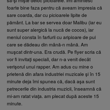
să-şi mişte deloc picioarele. Îmi amintesc
foarte bine faza pentru că aveam impresia că
sare coarda, dar cu picioarele lipite de
pământ. La bar se servea doar Malibu (iar eu
sunt super alergică la nucă de cocos), iar
meniul consta în farfurii cu aripioare de pui
care se dădeau din mână-n mână. Am
muşcat dintr-una. Era crudă. Pe flyer scria că
vor fi invitaţi speciali, dar n-a venit decât
verişorul unui rapper. Am adus cu mine o
prietenă din afara industriei muzicale şi în 15
minute deja îmi spunea că, dacă aşa sunt
petrecerile din industria muzicii, înseamnă că
mi-am ratat viaţa. am plecat după aceste 15
minute.