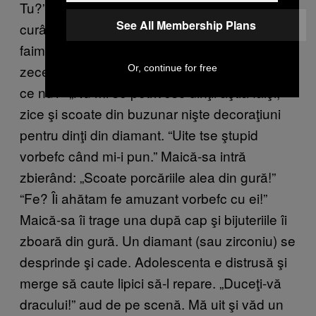
Tu?” Se încruntă. „Eu o să fiu faimoasă în
See All Membership Plans
curând.” Curând, auzi. Chestia e că a ajuns
faimoasă, acum e cunoscută, dar i-a luat vreo
zece ani. „Vrei să-ţi spun ceva amuzant?” „De
Or, continue for free
ce nu?” „Nu mi se potrivesc dinţii ăştia falşi,”
zice şi scoate din buzunar nişte decoraţiuni
pentru dinţi din diamant. “Uite tse ştupid
vorbefc când mi-i pun.” Maică-sa intră
zbierând: „Scoate porcăriile alea din gură!”
“Fe? Îi ahătam fe amuzant vorbefc cu ei!”
Maică-sa îi trage una după cap şi bijuteriile îi
zboară din gură. Un diamant (sau zirconiu) se
desprinde şi cade. Adolescenta e distrusă şi
merge să caute lipici să-l repare. „Duceţi-vă
dracului!” aud de pe scenă. Mă uit şi văd un