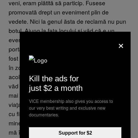
veni, eram plătită să particip. Fusese
promovată drept un eveniment plin de
vedete. Nici la genul ăsta de reclamă nu pun
botul. Ajung la faţa locului şi văd că e un
×
eveniment pentru copii. A, marfă. Intru şi-i zic
portarului că sunt din partea presei. Cică n-a
fost invitată presa. Şi mai bine. Sunt escortată
în zona backstage şi mi se spune să stau
acolo până soseşte cineva faimos. De acolo
Kill the ads for
văd scena şi mulţi copii adunaţi pe ea. Cei
just $2 a month
mai înfricoşători copii pe care i-am văzut în
VICE membership also gives you access to
viaţa mea. Stau singură, până apare o mamă
our very best writing and exclusive new
cu fiica ei adolescentă. Maică-sa o lasă cu
documentaries.
mine şi pleacă. Fata se întoarce spre mine şi
mă întreabă: „Tu cine eşti?” „Sunt jurnalistă.
Support for $2