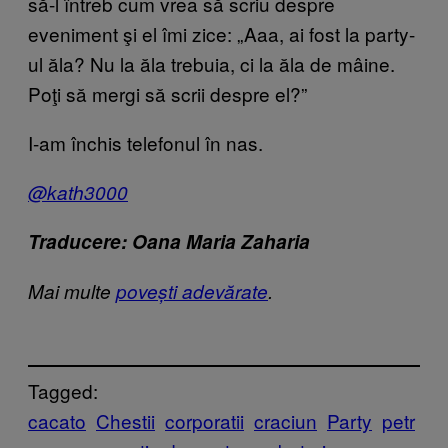
să-l întreb cum vrea să scriu despre
eveniment şi el îmi zice: „Aaa, ai fost la party-
ul ăla? Nu la ăla trebuia, ci la ăla de mâine.
Poţi să mergi să scrii despre el?”
I-am închis telefonul în nas.
@kath3000
Traducere: Oana Maria Zaharia
Mai multe
povești adevărate
.
Tagged:
cacato
Chestii
corporatii
craciun
Party
petr