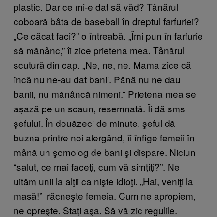
plastic. Dar ce mi-e dat să văd? Tânărul
coboară bâta de baseball în dreptul farfuriei?
„Ce căcat faci?” o întreabă. „Îmi pun în farfurie
să mănânc,” îi zice prietena mea. Tânărul
scutură din cap. „Ne, ne, ne. Mama zice că
încă nu ne-au dat banii. Până nu ne dau
banii, nu mănâncă nimeni.” Prietena mea se
aşază pe un scaun, resemnată. Îi dă sms
şefului. În douăzeci de minute, şeful dă
buzna printre noi alergând, îi înfige femeii în
mână un şomoiog de bani şi dispare. Niciun
“salut, ce mai faceţi, cum vă simţiţi?”. Ne
uităm unii la alţii ca nişte idioţi. „Hai, veniţi la
masă!” răcneşte femeia. Cum ne apropiem,
ne opreşte. Staţi aşa. Să vă zic regulile.