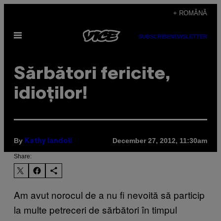
Skip
+ ROMÂNĂ
to
Open
content
SUBSCRIBE
NEWSLETTER
Menu
Sărbători fericite,
idioţilor!
By
December 27, 2012, 11:30am
Kathy Iandoli
Share:
Am avut norocul de a nu fi nevoită să particip
la multe petreceri de sărbători în timpul