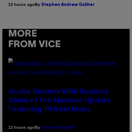
By
12 hours ago
Stephen Andrew Galiher
MORE
FROM VICE
SCREENSHOT: MACHINEGAMES/ID SOFTWARE
Quake Returns With Surprise
Dawn of the Machine Update
Featuring 19 New Maps
By
12 hours ago
Denny Connolly