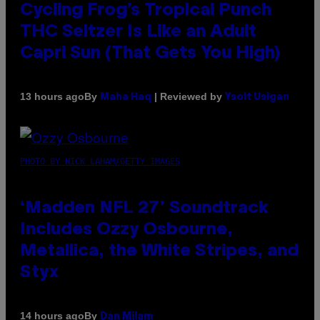
Cycling Frog’s Tropical Punch
THC Seltzer Is Like an Adult
Capri Sun (That Gets You High)
By
| Reviewed by
13 hours ago
Maha Haq
Ysolt Usigan
PHOTO BY NICK LAHAM/GETTY IMAGES
‘Madden NFL 27’ Soundtrack
Includes Ozzy Osbourne,
Metallica, the White Stripes, and
Styx
By
14 hours ago
Dan Milam