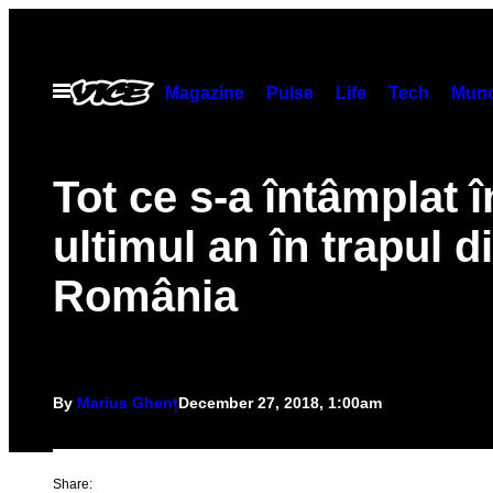
Skip
to
content
Open
Magazine
Pulse
Life
Tech
Munc
Menu
Tot ce s-a întâmplat î
ultimul an în trapul d
România
By
Marius Ghenț
December 27, 2018, 1:00am
Share: