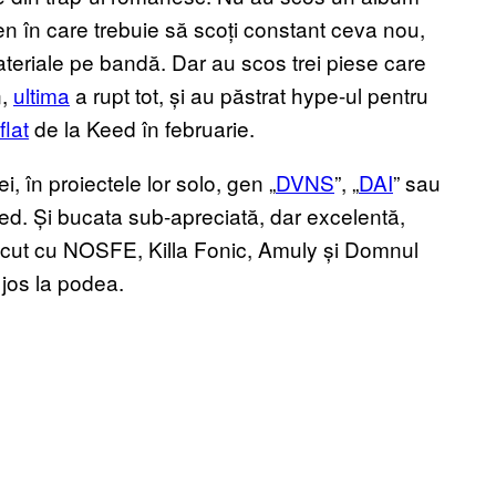
en în care trebuie să scoți constant ceva nou,
ateriale pe bandă. Dar au scos trei piese care
n,
ultima
a rupt tot, și au păstrat hype-ul pentru
flat
de la Keed în februarie.
, în proiectele lor solo, gen „
DVNS
”, „
DAI
” sau
eed. Și bucata sub-apreciată, dar excelentă,
-cut cu NOSFE, Killa Fonic, Amuly și Domnul
 jos la podea.