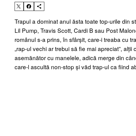
Trapul a dominat anul ăsta toate top-urile din stră
Lil Pump, Travis Scott, Cardi B sau Post Malone 
românul s-a prins, în sfârșit, care-i treaba cu t
„rap-ul vechi ar trebui să fie mai apreciat”, alții
asemănător cu manelele, adică merge din când î
care-l ascultă non-stop și văd trap-ul ca fiind 