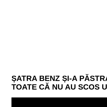
ȘATRA BENZ ȘI-A PĂSTRA
TOATE CĂ NU AU SCOS 
P
l
a