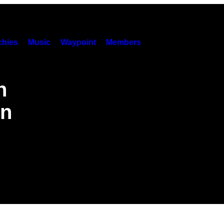
hies
Music
Waypoint
Members
n
in