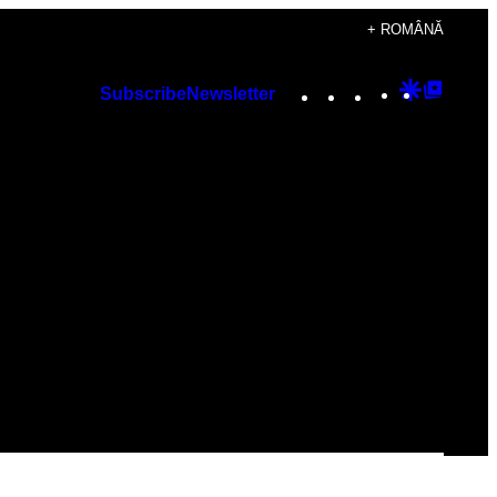
+ ROMÂNĂ
Instagram
TikTok
YouTube
Google
Googl
Subscribe
Newsletter
Discover
Top
Posts