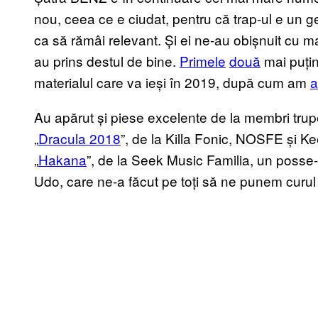
nou, ceea ce e ciudat, pentru că trap-ul e un g
ca să rămâi relevant. Și ei ne-au obișnuit cu m
au prins destul de bine.
Primele
două
mai puți
materialul care va ieși în 2019, după cum am
a
Au apărut și piese excelente de la membri trupei
„
Dracula 2018
”, de la Killa Fonic, NOSFE și K
„
Hakana
”, de la Seek Music Familia, un posse
Udo, care ne-a făcut pe toți să ne punem curul