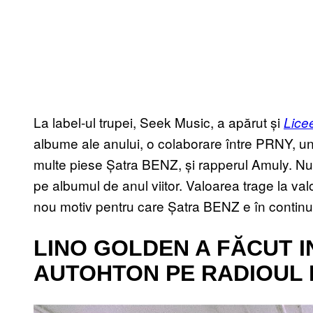
La label-ul trupei, Seek Music, a apărut și
Licee
albume ale anului, o colaborare între PRNY, un
multe piese Șatra BENZ, și rapperul Amuly. Nu
pe albumul de anul viitor. Valoarea trage la valo
nou motiv pentru care Șatra BENZ e în continua
LINO GOLDEN A FĂCUT 
AUTOHTON PE RADIOUL 
P