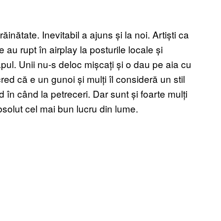
inătate. Inevitabil a ajuns și la noi. Artiști ca
au rupt în airplay la posturile locale și
rapul. Unii nu-s deloc mișcați și o dau pe aia cu
 cred că e un gunoi și mulți îl consideră un stil
n când la petreceri. Dar sunt și foarte mulți
absolut cel mai bun lucru din lume.