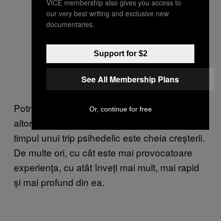
VICE membership also gives you access to
our very best writing and exclusive new
documentaries.
Support for $2
See All Membership Plans
Potrivit spuselor lui, înfruntarea
traumelor
și a
Or, continue for free
altor părți inconștiente din propriul sine în
timpul unui trip psihedelic este cheia creșterii.
De multe ori, cu cât este mai provocatoare
experiența, cu atât înveți mai mult, mai rapid
și mai profund din ea.