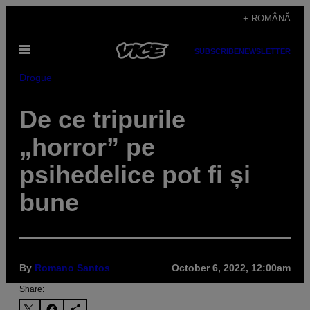
Skip
+ ROMÂNĂ
to
Open
content
SUBSCRIBE
NEWSLETTER
Menu
Drogue
De ce tripurile
„horror” pe
psihedelice pot fi și
bune
By
Romano Santos
October 6, 2022, 12:00am
Share: