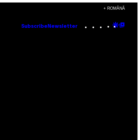
+ ROMÂNĂ
Instagram
TikTok
YouTube
Google
Goog
Subscribe
Newsletter
Discove
Top
Posts