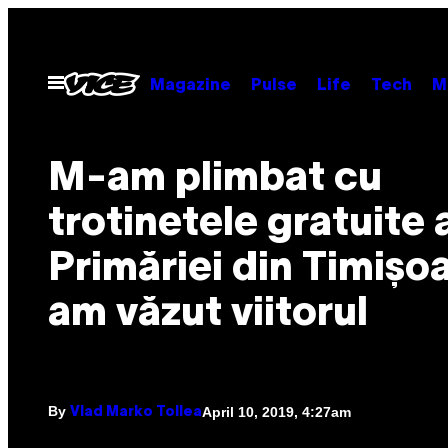
Skip
to
content
Open
Magazine
Pulse
Life
Tech
M
Menu
M-am plimbat cu
trotinetele gratuite 
Primăriei din Timișoa
am văzut viitorul
By
April 10, 2019, 4:27am
Vlad Marko Tollea