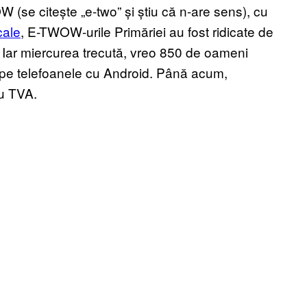
(se citește „e-two” și știu că n-are sens), cu
cale
, E-TWOW-urile Primăriei au fost ridicate de
. Iar miercurea trecută, vreo 850 de oameni
) pe telefoanele cu Android. Până acum,
cu TVA.