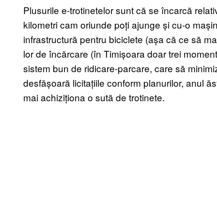
Plusurile e-trotinetelor sunt că se încarcă relat
kilometri cam oriunde poți ajunge și cu-o mași
infrastructură pentru biciclete (așa că ce să ma
lor de încărcare (în Timișoara doar trei moment
sistem bun de ridicare-parcare, care să minim
desfășoară licitațiile conform planurilor, anul ă
mai achiziționa o sută de trotinete.