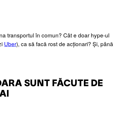
iona transportul în comun? Cât e doar hype-ul
zi
Uber
), ca să facă rost de acționari? Și, până
OARA SUNT FĂCUTE DE
AI