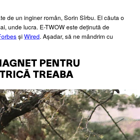
te de un inginer român, Sorin Sîrbu. El căuta o
hai, unde lucra. E-TWOW este deținută de
Forbes
și
Wired
. Așadar, să ne mândrim cu
MAGNET PENTRU
STRICĂ TREABA