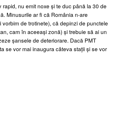
iv rapid, nu emit noxe și te duc până la 30 de
nă. Minusurile ar fi că România n-are
i vorbim de trotinete), că depinzi de punctele
an, cam în aceeași zonă) și trebuie să ai un
izeze șansele de deteriorare. Dacă PMT
sta se vor mai inaugura câteva stații și se vor