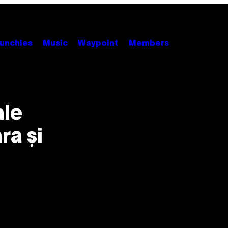
unchies
Music
Waypoint
Members
ale
ra și