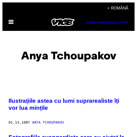
Skip
+ ROMÂNĂ
to
Open
content
SUBSCRIBE
NEWSLETTER
Menu
Anya Tchoupakov
POSTS
Ilustrațiile astea cu lumi suprarealiste îți
BY
vor lua mințile
THIS
01.13.16
BY
ANYA TCHOUPAKOV
AUTHOR