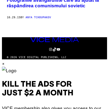
Fotografiile avangardiste care au ajutat la
răspândirea comunismului sovietic
10.29.15
BY
ANYA TCHOUPAKOV
VICE
MEDIA
INSTAGRAM
TIKTOK
YOUTUBE
© 2026 VICE DIGITAL PUBLISHING, LLC
×
KILL THE ADS FOR
JUST $2 A MONTH
VICE membership also gives you access to our