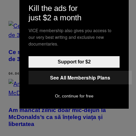
Kill the ads for
just $2 a month
POSTS
VICE membership also gives you access to
BY
our very best writing and exclusive new
documentaries.
THIS
Ce se întâmplă când te căsătorești înainte
AUTHOR
de 30 de ani
Support for $2
04.04.17
BY
DEVIN PACHOLIK
See All Membership Plans
Or, continue for free
Am mâncat zilnic doar mic-dejun la
McDonalds’s ca să înțeleg viața și
libertatea