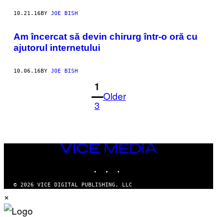
10.21.16
BY
JOE BISH
Am încercat să devin chirurg într-o oră cu
ajutorul internetului
10.06.16
BY
JOE BISH
1
Older
3
VICE
MEDIA
INSTAGRAM
TIKTOK
YOUTUBE
© 2026 VICE DIGITAL PUBLISHING, LLC
×