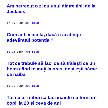
Am petrecut o zi cu unul dintre tipii de la
Jackass
12.09.16
BY
JOE BISH
Cum ar fi viața ta, dacă ți-ai atinge
adevăratul potențial?
11.04.16
BY
JOE BISH
Tot ce trebuie să faci ca să trăiești ca un
boss când te muți la oraș, deși ești sărac
ca naiba
10.26.16
BY
JOE BISH
Tot ce-ar trebui să faci înainte să torni un
copil la 20 și ceva de ani