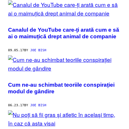
POSTS
BY
THIS
Canalul de YouTube care-ți arată cum e să
AUTHOR
ai o maimuțică drept animal de companie
09.05.17
BY
JOE BISH
Cum ne-au schimbat teoriile conspirației
modul de gândire
06.23.17
BY
JOE BISH