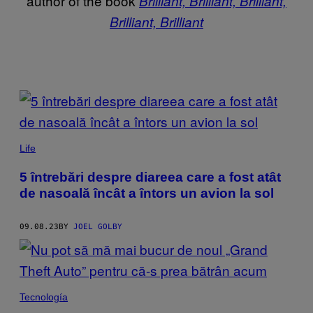
author of the book
Brilliant, Brilliant, Brilliant,
Brilliant, Brilliant
POSTS
BY
THIS
Life
AUTHOR
5 întrebări despre diareea care a fost atât
de nasoală încât a întors un avion la sol
09.08.23
BY
JOEL GOLBY
Tecnología