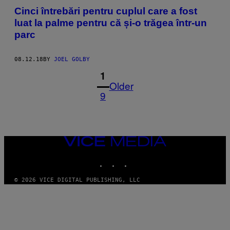
Cinci întrebări pentru cuplul care a fost
luat la palme pentru că și-o trăgea într-un
parc
08.12.18
BY
JOEL GOLBY
1
Older
9
VICE
MEDIA
INSTAGRAM
TIKTOK
YOUTUBE
© 2026 VICE DIGITAL PUBLISHING, LLC