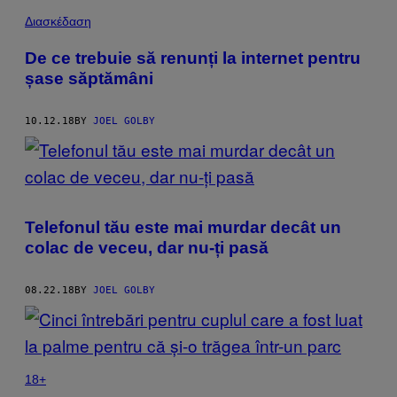
Διασκέδαση
De ce trebuie să renunți la internet pentru
șase săptămâni
10.12.18
BY
JOEL GOLBY
Telefonul tău este mai murdar decât un
colac de veceu, dar nu-ți pasă
08.22.18
BY
JOEL GOLBY
18+