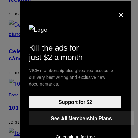
×
01.05.19
BY
JOEL GOLBY
Kill the ads for
Cele mai nasoale lucruri de care ai parte
just $2 a month
când te muți
VICE membership also gives you access to
01.03.19
BY
JOEL GOLBY
our very best writing and exclusive new
documentaries.
Food
Support for $2
101 moduri prin care distrugi o petrecere
See All Membership Plans
12.31.18
BY
JOEL GOLBY
Or, continue for free