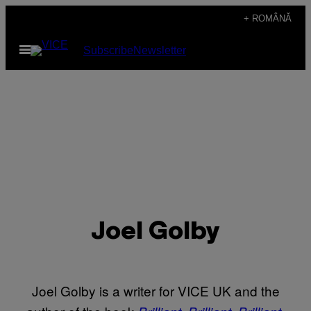
Skip
+ ROMÂNĂ
to
Open
Subscribe
Newsletter
content
Menu
Joel Golby
Joel Golby is a writer for VICE UK and the