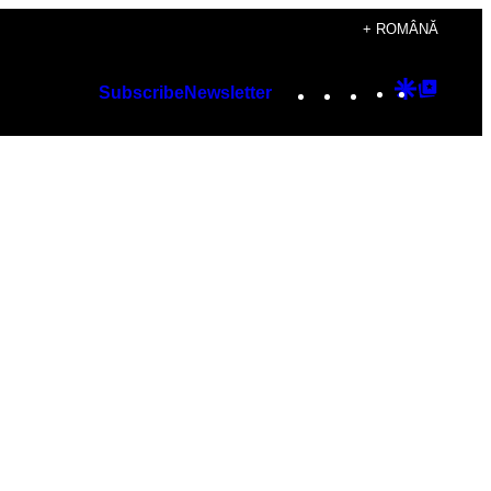
+ ROMÂNĂ
Instagram
TikTok
YouTube
Google
Googl
Subscribe
Newsletter
Discover
Top
Posts