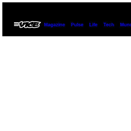
Skip
to
content
Open
Magazine
Pulse
Life
Tech
Munc
Menu