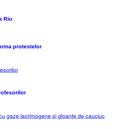
a Rio
 urma protestelor
rofesorilor