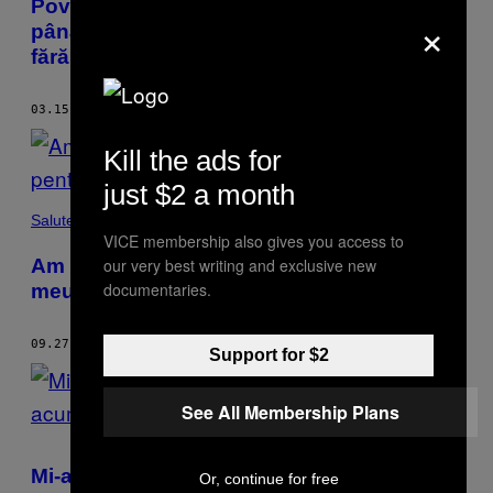
Poveștile femeilor care erau anti-avort
×
până s-au trezit că au rămas însărcinate
fără să vrea
03.15.22
BY
MAUD DROSTE
Kill the ads for
just $2 a month
Salute
VICE membership also gives you access to
our very best writing and exclusive new
Am fost total nepregătită pentru avortul
documentaries.
meu pentru că nu se vorbește despre asta
09.27.21
BY
MAUD DROSTE
Support for $2
See All Membership Plans
Mi-am infectat părinții cu coronavirus și
Or, continue for free