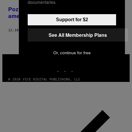
documentaries.
Poze hardcore de la începuturile punkului
american
Support for $2
12.10.14
BY
OLIVER LUNN
See All Membership Plans
Or, continue for free
VICE
MEDIA
INSTAGRAM
TIKTOK
YOUTUBE
© 2026 VICE DIGITAL PUBLISHING, LLC