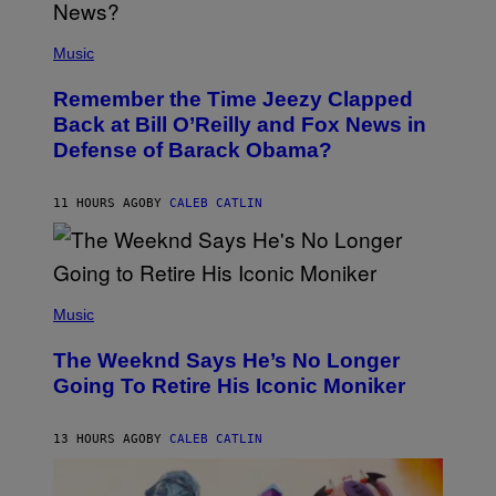
N
E
(
Z
P
Music
/
H
W
O
I
Remember the Time Jeezy Clapped
T
R
O
Back at Bill O’Reilly and Fox News in
E
B
I
Defense of Barack Obama?
Y
M
T
A
I
G
M
11 HOURS AGO
BY
CALEB CATLIN
E
M
)
O
S
E
N
(
F
P
Music
E
H
L
O
D
The Weeknd Says He’s No Longer
T
E
O
Going To Retire His Iconic Moniker
R
B
/
Y
G
P
E
13 HOURS AGO
BY
CALEB CATLIN
E
T
D
T
R
Y
O