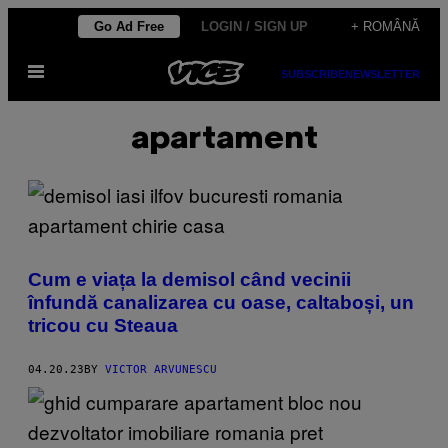
Skip
Go Ad Free
LOGIN / SIGN UP
+ ROMÂNĂ
to
Open
content
SUBSCRIBE
NEWSLETTER
Menu
apartament
Cum e viața la demisol când vecinii
înfundă canalizarea cu oase, caltaboși, un
tricou cu Steaua
04.20.23
BY
VICTOR ARVUNESCU