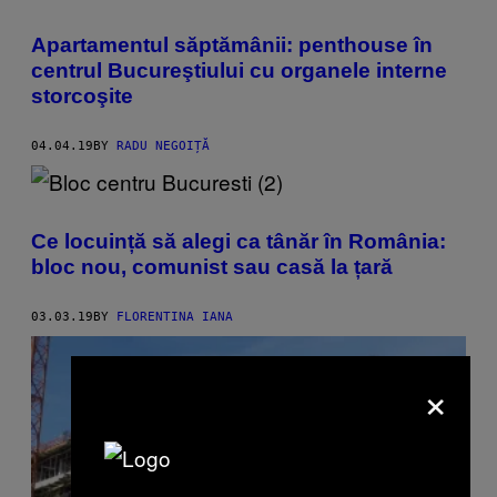
Apartamentul săptămânii: penthouse în
centrul Bucureştiului cu organele interne
storcoşite
04.04.19
BY
RADU NEGOIȚĂ
Ce locuință să alegi ca tânăr în România:
bloc nou, comunist sau casă la țară
03.03.19
BY
FLORENTINA IANA
×