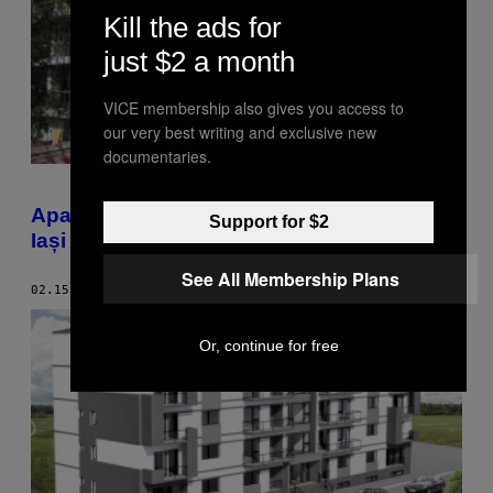
Kill the ads for
just $2 a month
VICE membership also gives you access to
our very best writing and exclusive new
documentaries.
Apartamentul săptămânii: două camere în
Support for $2
Iași înghesuite într-o garsonieră de ștrumf
See All Membership Plans
02.15.19
BY
RADU NEGOIȚĂ
Or, continue for free