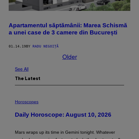
Apartamentul săptămânii: Marea Schismă
a unei case de 3 camere din București
01.14.19
BY
RADU NEGOIȚĂ
Older
See All
The Latest
I
L
Horoscopes
L
U
Daily Horoscope: August 10, 2026
S
T
R
A
Mars wraps up its time in Gemini tonight. Whatever
T
I