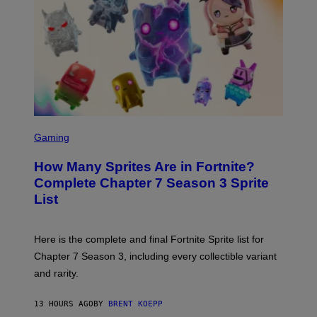
I
B
M
E
A
C
G
E
E
R
S
R
)
A
/
G
E
T
S
T
C
Gaming
Y
R
I
E
M
How Many Sprites Are in Fortnite?
E
A
N
G
Complete Chapter 7 Season 3 Sprite
S
E
List
H
S
O
F
T
O
:
R
Here is the complete and final Fortnite Sprite list for
E
L
P
I
Chapter 7 Season 3, including every collectible variant
I
V
and rarity.
C
E
G
N
A
A
13 HOURS AGO
BY
BRENT KOEPP
M
T
E