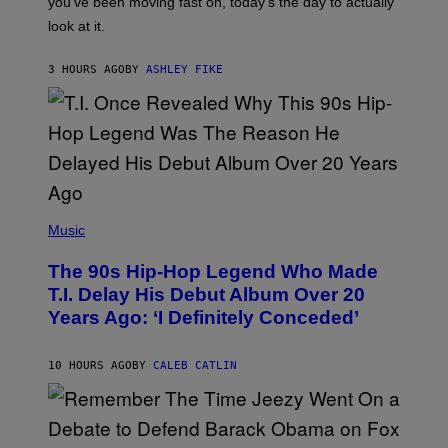
you’ve been moving fast on, today’s the day to actually
O
look at it.
N
B
Y
3 HOURS AGO
BY
ASHLEY FIKE
R
E
E
S
A
.
(
P
Music
H
O
The 90s Hip-Hop Legend Who Made
T
O
T.I. Delay His Debut Album Over 20
B
Years Ago: ‘I Definitely Conceded’
Y
J
O
H
10 HOURS AGO
BY
CALEB CATLIN
N
N
Y
N
U