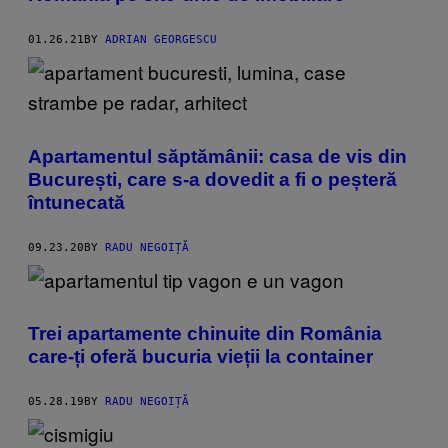
01.26.21
BY
ADRIAN GEORGESCU
Apartamentul săptămânii: casa de vis din
București, care s-a dovedit a fi o peșteră
întunecată
09.23.20
BY
RADU NEGOIȚĂ
Trei apartamente chinuite din România
care-ți oferă bucuria vieții la container
05.28.19
BY
RADU NEGOIȚĂ