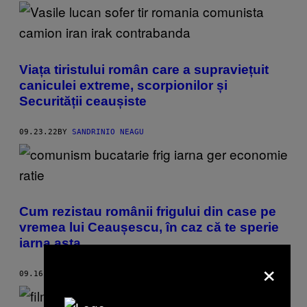
Viața tiristului român care a supraviețuit
caniculei extreme, scorpionilor și
Securității ceaușiste
09.23.22
BY
SANDRINIO NEAGU
Cum rezistau românii frigului din case pe
vremea lui Ceaușescu, în caz că te sperie
iarna asta
×
09.16.22
BY
MIHNEA LAZĂR