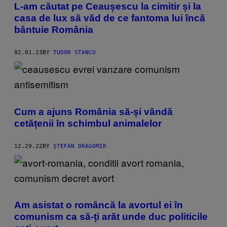
L-am căutat pe Ceaușescu la cimitir și la
casa de lux să văd de ce fantoma lui încă
bântuie România
02.01.23
BY
TUDOR STANCU
Cum a ajuns România să-și vândă
cetățenii în schimbul animalelor
12.29.22
BY
ȘTEFAN DRAGOMIR
Am asistat o româncă la avortul ei în
comunism ca să-ți arăt unde duc politicile