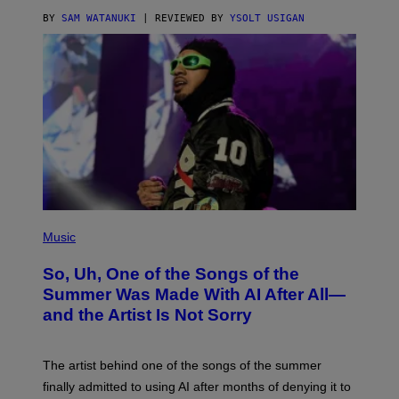
BY
SAM WATANUKI
| REVIEWED BY
YSOLT USIGAN
(
P
Music
H
O
So, Uh, One of the Songs of the
T
O
Summer Was Made With AI After All—
B
and the Artist Is Not Sorry
Y
T
I
M
The artist behind one of the songs of the summer
M
O
finally admitted to using AI after months of denying it to
S