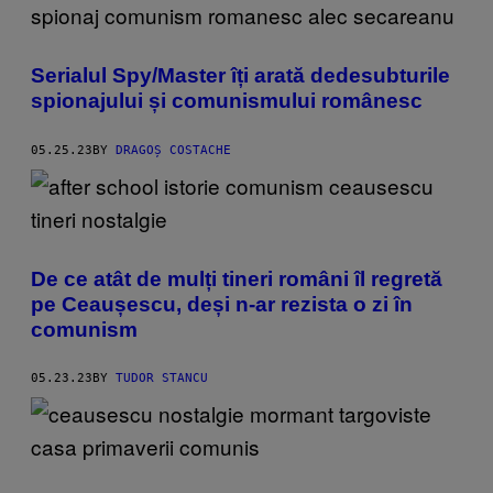
Serialul Spy/Master îți arată dedesubturile
spionajului și comunismului românesc
05.25.23
BY
DRAGOȘ COSTACHE
De ce atât de mulți tineri români îl regretă
pe Ceaușescu, deși n-ar rezista o zi în
comunism
05.23.23
BY
TUDOR STANCU