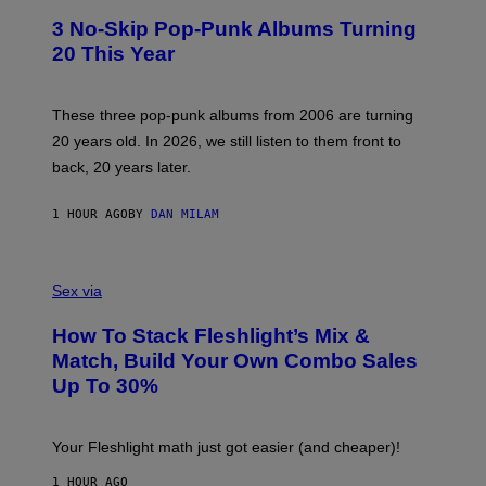
T
3 No-Skip Pop-Punk Albums Turning
O
B
20 This Year
Y
S
C
O
These three pop-punk albums from 2006 are turning
T
20 years old. In 2026, we still listen to them front to
T
G
back, 20 years later.
R
I
E
1 HOUR AGO
BY
DAN MILAM
S
/
G
F
E
L
Sex via
T
E
T
S
Y
How To Stack Fleshlight’s Mix &
H
I
L
M
Match, Build Your Own Combo Sales
I
A
Up To 30%
G
G
H
E
T
S
Your Fleshlight math just got easier (and cheaper)!
1 HOUR AGO