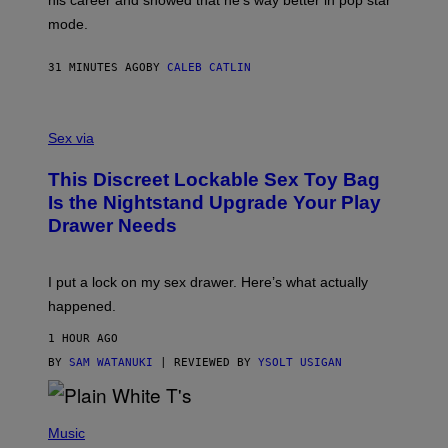
Y
G
mode.
E
R
S
31 MINUTES AGO
BY
CALEB CATLIN
H
O
F
S
F
A
Sex via
/
M
W
W
I
This Discreet Lockable Sex Toy Bag
A
R
T
E
Is the Nightstand Upgrade Your Play
A
I
Drawer Needs
N
M
U
A
K
G
I
E
I put a lock on my sex drawer. Here’s what actually
F
)
O
happened.
R
V
1 HOUR AGO
I
C
BY
SAM WATANUKI
| REVIEWED BY
YSOLT USIGAN
E
P
H
Music
O