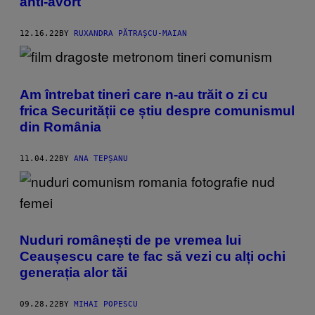
anti-avort
12.16.22
BY
RUXANDRA PĂTRAȘCU-MAIAN
Am întrebat tineri care n-au trăit o zi cu
frica Securității ce știu despre comunismul
din România
11.04.22
BY
ANA TEPȘANU
Nuduri românești de pe vremea lui
Ceaușescu care te fac să vezi cu alți ochi
generația alor tăi
09.28.22
BY
MIHAI POPESCU