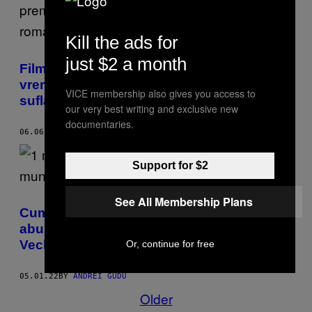
Kill the ads for
just $2 a month
Filmul ăsta îți arată cum era iubirea pe
vremea lui Ceaușescu, când Securitatea îți
VICE membership also gives you access to
sufla în ceafă
our very best writing and exclusive new
documentaries.
06.06.22
BY
DANA KNIGHT
Support for $2
See All Membership Plans
Cum s-a ajuns la 1 Mai de-acum prin
abuzuri și morți, ca să te bucuri de Vama
Veche și mici
Or, continue for free
05.01.22
BY
ANDREI GUDU
Older