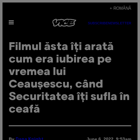
Skip
+ ROMÂNĂ
to
Open
content
SUBSCRIBE
NEWSLETTER
Menu
Filmul ăsta îți arată
cum era iubirea pe
vremea lui
Ceaușescu, când
Securitatea îți sufla în
ceafă
By
June 6, 2022, 9:53am
Dana Knight