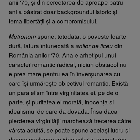
anii ‘70, și din cercetarea de aproape patru
ani a păstrat doar backgroundul istoric și
tema libertății și a compromisului.
spune, totodată, o poveste foarte
Metronom
dură, latura întunecată a
din
anilor de liceu
România anilor ‘70. Ana e arhetipul unui
caracter romantic radical, niciun obstacol nu
e prea mare pentru ea în înverșunarea cu
care își urmărește obiectivul romantic. Există
un paralelism între virginitatea ei, pe de o
parte, și puritatea ei morală, inocența și
idealismul de care dă dovadă. Însă dacă
pierderea virginității marchează trecerea către
vârsta adultă, se poate spune același lucru și
despre spulberarea idealurilor și acceptarea