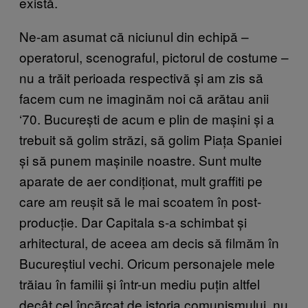
există.
Ne-am asumat că niciunul din echipă –
operatorul, scenograful, pictorul de costume –
nu a trăit perioada respectivă și am zis să
facem cum ne imaginăm noi că arătau anii
‘70. București de acum e plin de mașini și a
trebuit să golim străzi, să golim Piața Spaniei
și să punem mașinile noastre. Sunt multe
aparate de aer condiționat, mult graffiti pe
care am reușit să le mai scoatem în post-
producție. Dar Capitala s-a schimbat și
arhitectural, de aceea am decis să filmăm în
Bucureștiul vechi. Oricum personajele mele
trăiau în familii și într-un mediu puțin altfel
decât cel încărcat de istoria comunismului, nu