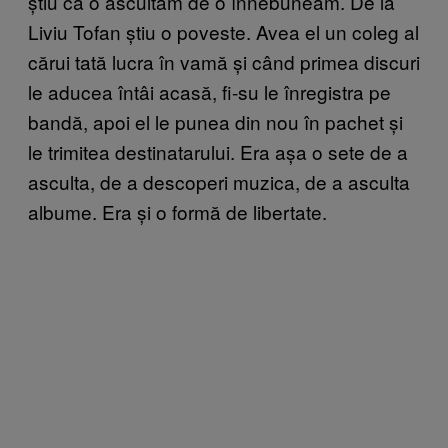
știu că o ascultam de o înnebuneam. De la
Liviu Tofan știu o poveste. Avea el un coleg al
cărui tată lucra în vamă și când primea discuri
le aducea întâi acasă, fi-su le înregistra pe
bandă, apoi el le punea din nou în pachet și
le trimitea destinatarului. Era așa o sete de a
asculta, de a descoperi muzica, de a asculta
albume. Era și o formă de libertate.