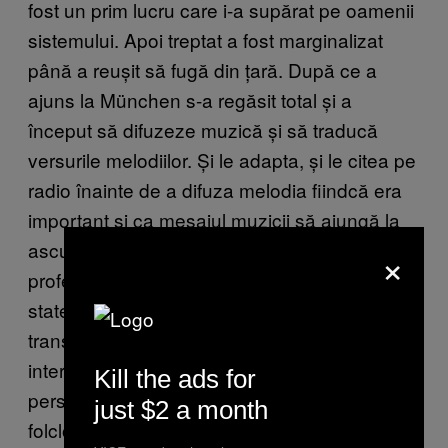
fost un prim lucru care i-a supărat pe oamenii
sistemului. Apoi treptat a fost marginalizat
până a reușit să fugă din țară. După ce a
ajuns la München s-a regăsit total și a
început să difuzeze muzică și să traducă
versurile melodiilor. Și le adapta, și le citea pe
radio înainte de a difuza melodia fiindcă era
important și ca mesajul muzicii să ajungă la
ascultătorii din România. El era un
×
profesionist și un tip al timpului lui, cu un
statement declarat, avea clar un scop: să
transmită o muzică și ideea de libertate prin
intermediul microfonului. M-a interesat
Kill the ads for
personalitatea lui mai mult decât mitul și
just $2 a month
folclorul care s-au format în jurul lui.