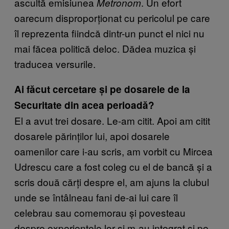
ascultă emisiunea
. Un efort
Metronom
oarecum disproporționat cu pericolul pe care
îl reprezenta fiindcă dintr-un punct el nici nu
mai făcea politică deloc. Dădea muzica și
traducea versurile.
Ai făcut cercetare și pe dosarele de la
Securitate din acea perioadă?
El a avut trei dosare. Le-am citit. Apoi am citit
dosarele părinților lui, apoi dosarele
oamenilor care i-au scris, am vorbit cu Mircea
Udrescu care a fost coleg cu el de bancă și a
scris două cărți despre el, am ajuns la clubul
unde se întâlneau fani de-ai lui care îl
celebrau sau comemorau și povesteau
despre experiențele lor și m-au integrat și pe