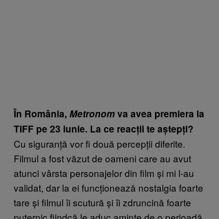
În România,
Metronom
va avea premiera la
TIFF pe 23 iunie. La ce reacții te aștepți?
Cu siguranță vor fi două percepții diferite.
Filmul a fost văzut de oameni care au avut
atunci vârsta personajelor din film și mi l-au
validat, dar la ei funcționează nostalgia foarte
tare și filmul îi scutură și îi zdruncină foarte
puternic fiindcă le aduc aminte de o perioadă