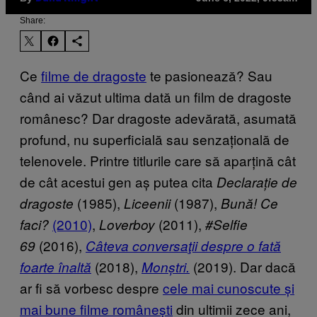
Share:
Ce
filme de dragoste
te pasionează? Sau
când ai văzut ultima dată un film de dragoste
românesc? Dar dragoste adevărată, asumată
profund, nu superficială sau senzațională de
telenovele. Printre titlurile care să aparțină cât
de cât acestui gen aș putea cita
Declarație de
(1985),
(1987),
dragoste
Liceenii
Bună! Ce
(2010)
,
(2011),
faci?
Loverboy
#Selfie
(2016),
69
Câteva conversaţii despre o fată
(2018),
(2019). Dar dacă
foarte înaltă
Monștri.
ar fi să vorbesc despre
cele mai cunoscute și
mai bune filme românești
din ultimii zece ani,