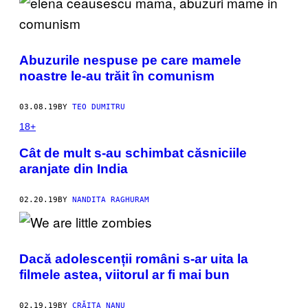
Abuzurile nespuse pe care mamele
noastre le-au trăit în comunism
03.08.19
BY
TEO DUMITRU
18+
Cât de mult s-au schimbat căsniciile
aranjate din India
02.20.19
BY
NANDITA RAGHURAM
Dacă adolescenții români s-ar uita la
filmele astea, viitorul ar fi mai bun
02.19.19
BY
CRĂIȚA NANU