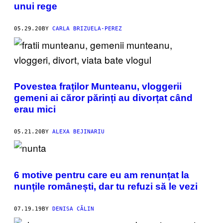
unui rege
05.29.20
BY
CARLA BRIZUELA-PEREZ
Povestea fraților Munteanu, vloggerii
gemeni ai căror părinți au divorțat când
erau mici
05.21.20
BY
ALEXA BEJINARIU
6 motive pentru care eu am renunțat la
nunțile românești, dar tu refuzi să le vezi
07.19.19
BY
DENISA CĂLIN