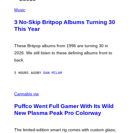
E
P
D
H
Music
F
O
E
T
R
3 No-Skip Britpop Albums Turning 30
O
N
B
This Year
S
Y
)
N
I
E
These Britpop albums from 1996 are turning 30 in
L
2026. We still listen to these defining albums front to
S
V
back.
A
N
I
5 HOURS AGO
BY
DAN MILAM
P
E
R
C
E
O
Cannabis via
N
U
/
R
G
Puffco Went Full Gamer With Its Wild
T
E
E
T
New Plasma Peak Pro Colorway
S
T
Y
Y
O
I
F
M
The limited-edition smart rig comes with custom glass,