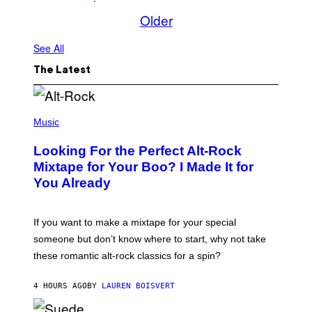
Older
See All
The Latest
(
P
Music
H
O
Looking For the Perfect Alt-Rock
T
O
Mixtape for Your Boo? I Made It for
B
You Already
Y
M
I
C
If you want to make a mixtape for your special
K
H
someone but don’t know where to start, why not take
U
these romantic alt-rock classics for a spin?
T
S
O
4 HOURS AGO
BY
LAUREN BOISVERT
N
/
R