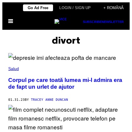
Skip
Go Ad Free
LOGIN / SIGN UP
+ ROMÂNĂ
to
Open
content
SUBSCRIBE
NEWSLETTER
Menu
divort
Salud
Corpul pe care toată lumea mi-l admira era
de fapt un urlet de ajutor
01.31.23
BY
TRACEY ANNE DUNCAN