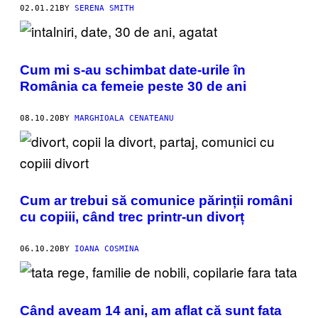
02.01.21
BY
SERENA SMITH
Cum mi s-au schimbat date-urile în
România ca femeie peste 30 de ani
08.10.20
BY
MARGHIOALA CENATEANU
Cum ar trebui să comunice părinții români
cu copiii, când trec printr-un divorț
06.10.20
BY
IOANA COSMINA
Când aveam 14 ani, am aflat că sunt fata