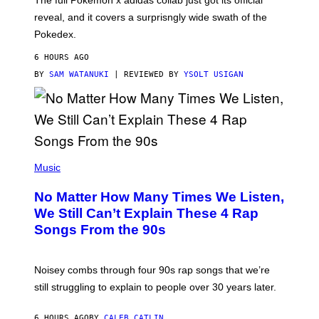
/
reveal, and it covers a surprisngly wide swath of the
A
D
Pokedex.
I
D
6 HOURS AGO
A
S
BY
SAM WATANUKI
| REVIEWED BY
YSOLT USIGAN
/
N
I
N
T
E
N
(
D
P
Music
O
H
O
No Matter How Many Times We Listen,
T
O
We Still Can’t Explain These 4 Rap
B
Songs From the 90s
Y
D
A
V
Noisey combs through four 90s rap songs that we’re
I
D
still struggling to explain to people over 30 years later.
C
O
R
6 HOURS AGO
BY
CALEB CATLIN