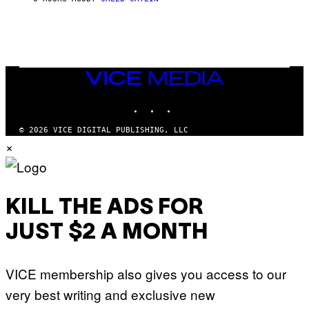
I
O
/
R
E
D
F
VICE
E
MEDIA
R
N
INSTAGRAM
TIKTOK
YOUTUBE
S
)
© 2026 VICE DIGITAL PUBLISHING, LLC
×
KILL THE ADS FOR
JUST $2 A MONTH
VICE membership also gives you access to our
very best writing and exclusive new