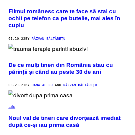
Filmul românesc care te face să stai cu
ochii pe telefon ca pe butelie, mai ales în
cuplu
01.10.22
BY
RĂZVAN BĂLTĂREȚU
De ce mulți tineri din România stau cu
părinții și când au peste 30 de ani
05.21.21
BY
DANA ALECU
AND
RĂZVAN BĂLTĂREȚU
Life
Noul val de tineri care divorțează imediat
după ce-și iau prima casă