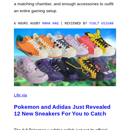
P
A
a matching chamber, and enough accessories to outfit
U
G
F
E
an entire gaming setup.
F
S
C
O
6 HOURS AGO
BY
MAHA HAQ
| REVIEWED BY
YSOLT USIGAN
V
I
Life via
A
P
Pokemon and Adidas Just Revealed
O
K
12 New Sneakers For You to Catch
E
M
O
N
The full Pokemon x adidas collab just got its official