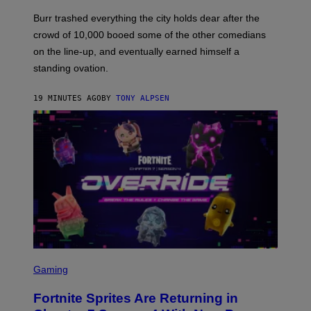
Burr trashed everything the city holds dear after the
crowd of 10,000 booed some of the other comedians
on the line-up, and eventually earned himself a
standing ovation.
19 MINUTES AGO
BY
TONY ALPSEN
S
C
Gaming
R
E
Fortnite Sprites Are Returning in
E
N