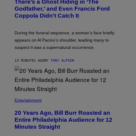
There’s a Ghost Hiding in ‘The
Godfather,’ and Even Francis Ford
Coppola Didn’t Catch It
During the funeral sequence, a woman’s face briefly
appears on Al Pacino’s shoulder, leading many to
suspect it was a supernatural occurrence.
13 MINUTES AGO
BY
TONY ALPSEN
B
I
Entertainment
L
L
20 Years Ago, Bill Burr Roasted an
B
U
Entire Philadelphia Audience for 12
R
Minutes Straight
R