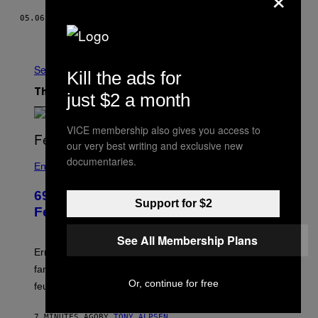
05.06.15
BY
MICHA BARBAN DANGERFIELD
Older
See All
Kill the ads for
The Latest
just $2 a month
VICE membership also gives you access to
our very best writing and exclusive new
documentaries.
Entertainment
69 Years Ago, Abbott and Costello’s
Support for $2
Feud Took a Very NSFW Turn
See All Membership Plans
Errol Flynn claimed an obscene film shown to Costello’s
family deepened the comedy duo’s legendary final
Or, continue for free
feud.
7 MINUTES AGO
BY
TONY ALPSEN