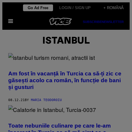
Skip
Go Ad Free
LOGIN / SIGN UP
+ ROMÂNĂ
to
Open
content
SUBSCRIBE
NEWSLETTER
Menu
ISTANBUL
Am fost în vacanță în Turcia ca să-ți zic ce
găsești acolo ca român, în funcție de bani
și gusturi
08.12.21
BY
MARIA TEODOROIU
Toate nebuniile culinare pe care le-am