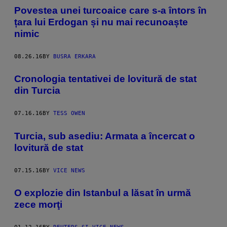
Povestea unei turcoaice care s-a întors în
țara lui Erdogan și nu mai recunoaște
nimic
08.26.16
BY
BUSRA ERKARA
Cronologia tentativei de lovitură de stat
din Turcia
07.16.16
BY
TESS OWEN
Turcia, sub asediu: Armata a încercat o
lovitură de stat
07.15.16
BY
VICE NEWS
O explozie din Istanbul a lăsat în urmă
zece morţi