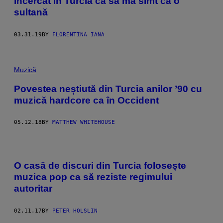
încercat în Turcia ca să mă simt ca o
sultană
03.31.19
BY
FLORENTINA IANA
Muzică
Povestea neștiută din Turcia anilor ’90 cu
muzică hardcore ca în Occident
05.12.18
BY
MATTHEW WHITEHOUSE
O casă de discuri din Turcia folosește
muzica pop ca să reziste regimului
autoritar
02.11.17
BY
PETER HOLSLIN