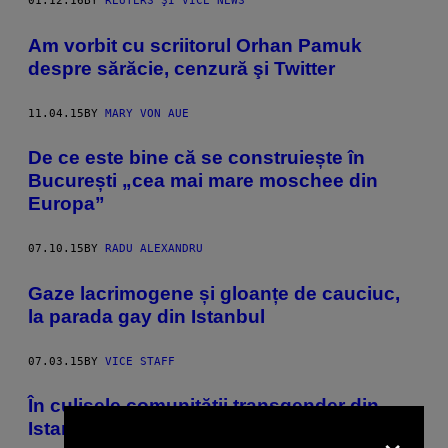
01.12.16
BY
REUTERS ŞI VICE NEWS
Am vorbit cu scriitorul Orhan Pamuk
despre sărăcie, cenzură şi Twitter
11.04.15
BY
MARY VON AUE
De ce este bine că se construiește în
București „cea mai mare moschee din
Europa”
07.10.15
BY
RADU ALEXANDRU
Gaze lacrimogene și gloanțe de cauciuc,
la parada gay din Istanbul
07.03.15
BY
VICE STAFF
În culisele comunității transgender din
×
Istanbul