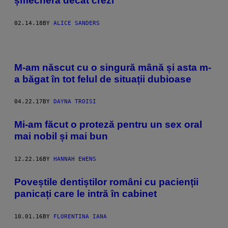
șmecheră decât crezi
02.14.18
BY
ALICE SANDERS
M-am născut cu o singură mână și asta m-
a băgat în tot felul de situații dubioase
04.22.17
BY
DAYNA TROISI
Mi-am făcut o proteză pentru un sex oral
mai nobil și mai bun
12.22.16
BY
HANNAH EWENS
Poveștile dentiștilor români cu pacienții
panicați care le intră în cabinet
10.01.16
BY
FLORENTINA IANA