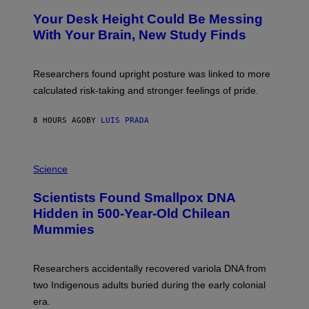
Y
T
I
Your Desk Height Could Be Messing
O
M
:
With Your Brain, New Study Finds
A
B
G
A
E
T
S
U
Researchers found upright posture was linked to more
H
calculated risk-taking and stronger feelings of pride.
A
N
T
8 HOURS AGO
BY
LUIS PRADA
O
K
E
R
A
/
M
Science
G
U
E
C
Scientists Found Smallpox DNA
T
H
T
,
Hidden in 500-Year-Old Chilean
Y
M
I
Mummies
U
M
C
A
H
G
O
Researchers accidentally recovered variola DNA from
E
L
S
D
two Indigenous adults buried during the early colonial
E
era.
R