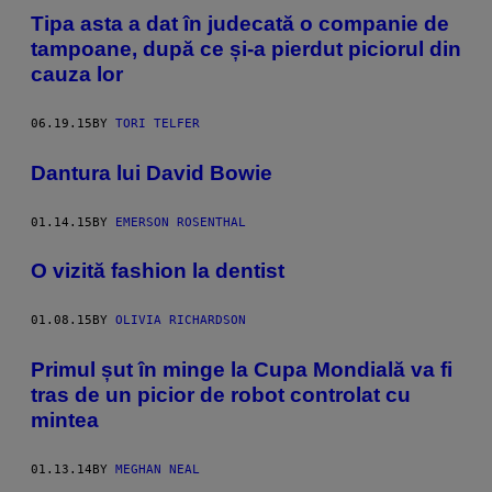
Tipa asta a dat în judecată o companie de
tampoane, după ce și-a pierdut piciorul din
cauza lor
06.19.15
BY
TORI TELFER
Dantura lui David Bowie
01.14.15
BY
EMERSON ROSENTHAL
O vizită fashion la dentist
01.08.15
BY
OLIVIA RICHARDSON
Primul șut în minge la Cupa Mondială va fi
tras de un picior de robot controlat cu
mintea
01.13.14
BY
MEGHAN NEAL