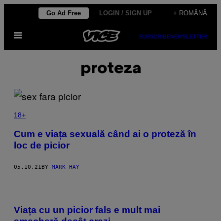
Skip
Go Ad Free
LOGIN / SIGN UP
+ ROMÂNĂ
to
Open
content
SUBSCRIBE
NEWSLETTER
Menu
proteza
18+
Cum e viața sexuală când ai o proteză în
loc de picior
05.10.21
BY
MARK HAY
Viața cu un picior fals e mult mai