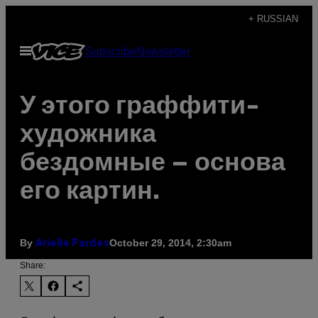
Skip
+ RUSSIAN
to
Open
Subscribe
Newsletter
content
Menu
У этого граффити-
художника
бездомные – основа
его картин.
By
October 29, 2014, 2:30am
Arielle Pardes
Share: