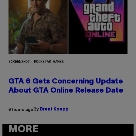
SCREENSHOT: ROCKSTAR GAMES
GTA 6 Gets Concerning Update
About GTA Online Release Date
By
6 hours ago
Brent Koepp
MORE