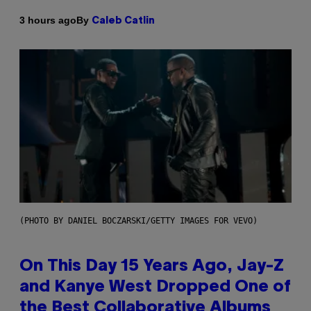
By
3 hours ago
Caleb Catlin
(PHOTO BY DANIEL BOCZARSKI/GETTY IMAGES FOR VEVO)
On This Day 15 Years Ago, Jay-Z
and Kanye West Dropped One of
the Best Collaborative Albums