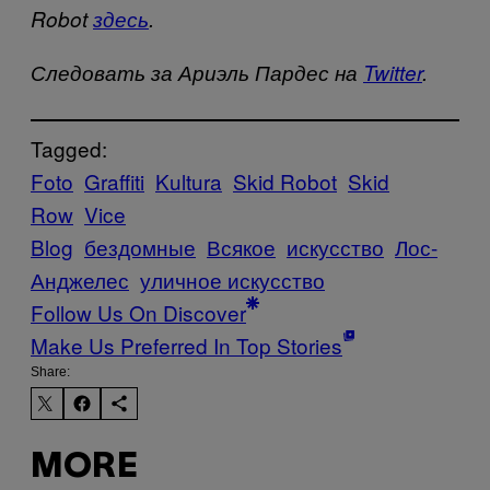
Robot
з
десь
.
Следовать за Ариэль Пардес на
Twitter
.
Tagged:
Foto
Graffiti
Kultura
Skid Robot
Skid
Row
Vice
Blog
бездомные
Всякое
искусство
Лос-
Анджелес
уличное искусство
Follow Us On Discover
Make Us Preferred In Top Stories
Share:
MORE