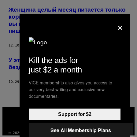
POSTS
Женщина целый месяц питается только
BY
кормом для собак, и всё для того, чтоб
×
вы кормили ваших питомцев здоровой
THIS
пищей
AUTHOR
12.10.14
BY
ARIELLE PARDES
Kill the ads for
У этого граффити-художника
бездомные – основа его картин.
just $2 a month
VICE membership also gives you access to
10.29.14
BY
ARIELLE PARDES
our very best writing and exclusive new
documentaries.
VICE
Support for $2
MEDIA
INSTAGRAM
TIKTOK
YOUTUBE
See All Membership Plans
© 2026 VICE DIGITAL PUBLISHING, LLC