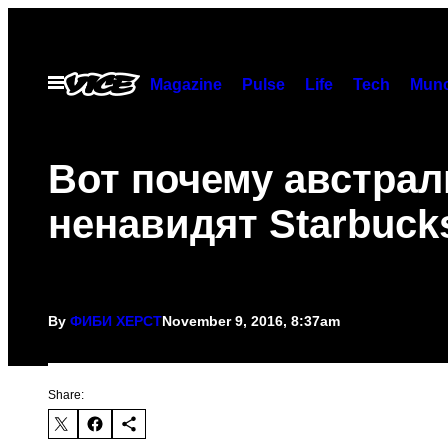
Skip
to
content
Open
Magazine
Pulse
Life
Tech
Munc
Menu
Вот почему австра
ненавидят Starbuck
By
ФИБИ ХЕРСТ
November 9, 2016, 8:37am
Share: