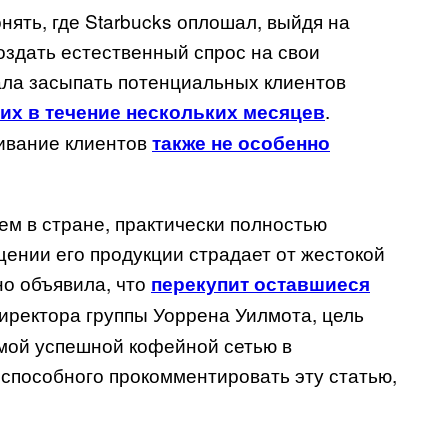
нять, где
Starbucks
оплошал, выйдя на
оздать естественный спрос на свои
тала засыпать потенциальных клиентов
.
их в течение нескольких месяцев
ивание клиентов
также не особенно
чем в стране, практически полностью
щении его продукции страдает от жестокой
о объявила, что
перекупит оставшиеся
директора группы Уоррена Уилмота, цель
ой успешной кофейной сетью в
,
способного
прокомментировать
эту
статью
,