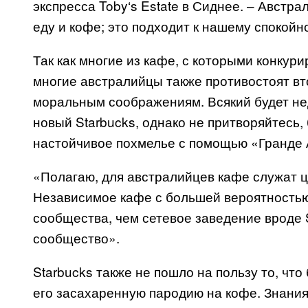
экспресса
Toby
‘
s Estate
в Сиднее. – Австра
еду и кофе; это подходит к нашему спокойн
Так как многие из кафе, с которыми конкур
многие австралийцы также противостоят в
моральным соображениям. Всякий будет нед
новый
Starbucks
, однако не притворяйтесь,
настойчивое похмелье с помощью «Гранде А
«Полагаю, для австралийцев кафе служат ц
Независимое кафе с большей вероятностью 
сообщества, чем сетевое заведение вроде
сообщество».
Starbucks
также не пошло на пользу то, чт
его засахаренную пародию на кофе. Знания