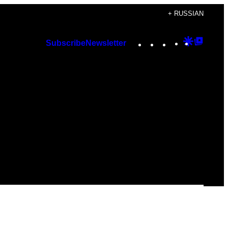
+ RUSSIAN
Instagram
TikTok
YouTube
Google
Googl
Subscribe
Newsletter
Discover
Top
Posts