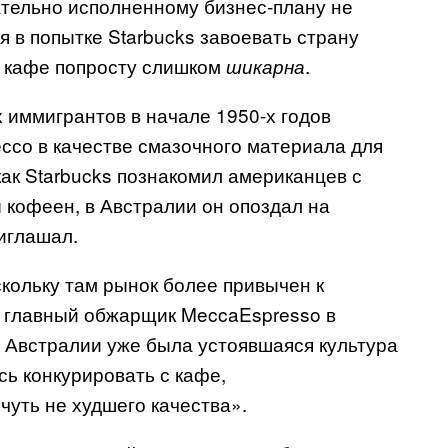
ательно исполненному бизнес-плану не
я в попытке
Starbucks
завоевать страну
ра кафе попросту слишком
.
шикарна
 иммигрантов в начале 1950-х годов
ессо в качестве смазочного материала для
как
Starbucks
познакомил американцев с
 кофеен, в Австралии он опоздал на
риглашал.
ольку там рынок более привычен к
р, главный обжарщик
MeccaEspresso
в
 Австралии уже была устоявшаяся культура
сь конкурировать с кафе,
уть не худшего качества».