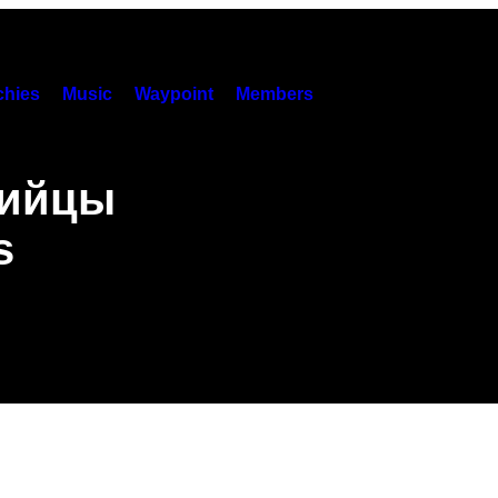
hies
Music
Waypoint
Members
лийцы
s