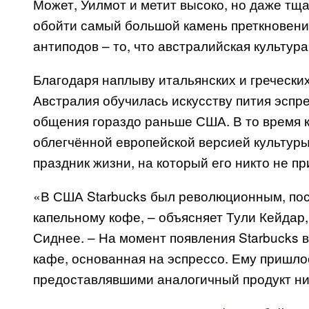
Может, Уилмот и метит высоко, но даже тщ
обойти самый большой камень преткновени
антиподов – то, что австралийская культу
Благодаря наплыву итальянских и греческих
Австралия обучилась искусству пития эспр
общения гораздо раньше США. В то время 
облегчённой европейской версией культуры
праздник жизни, на который его никто не п
«В США
Starbucks
был революционным, поск
капельному кофе, – объясняет Тули Кейда
Сиднее. – На момент появления
Starbucks
в
кафе, основанная на эспрессо. Ему пришло
предоставлявшими аналогичный продукт нич